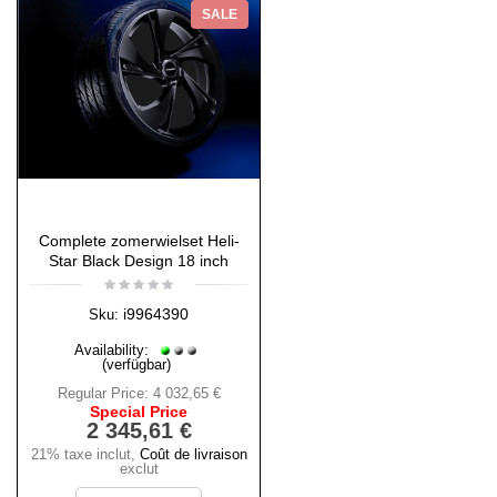
SALE
Complete zomerwielset Heli-
Star Black Design 18 inch
i9964390
Sku:
Availability:
(verfügbar)
Regular Price:
4 032,65 €
Special Price
2 345,61 €
21% taxe inclut
,
Coût de livraison
exclut