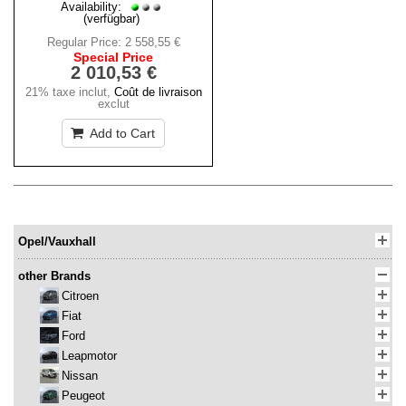
Availability:
(verfügbar)
Regular Price:
2 558,55 €
Special Price
2 010,53 €
21% taxe inclut
,
Coût de livraison
exclut
Add to Cart
Opel/Vauxhall
other Brands
Citroen
Fiat
Ford
Leapmotor
Nissan
Peugeot