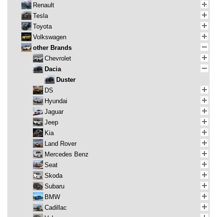
Renault
Tesla
Toyota
Volkswagen
other Brands
Chevrolet
Dacia
Duster
DS
Hyundai
Jaguar
Jeep
Kia
Land Rover
Mercedes Benz
Seat
Skoda
Subaru
BMW
Cadillac