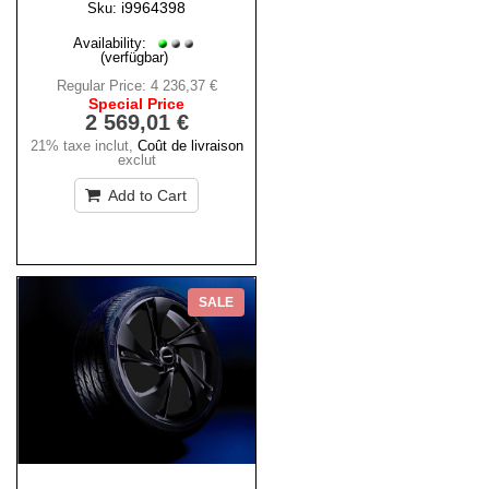
i9964398
Sku:
Availability:
(verfügbar)
Regular Price:
4 236,37 €
Special Price
2 569,01 €
21% taxe inclut
,
Coût de livraison
exclut
Add to Cart
SALE