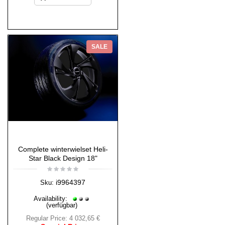
SALE
Complete winterwielset Heli-
Star Black Design 18"
i9964397
Sku:
Availability:
(verfügbar)
Regular Price:
4 032,65 €