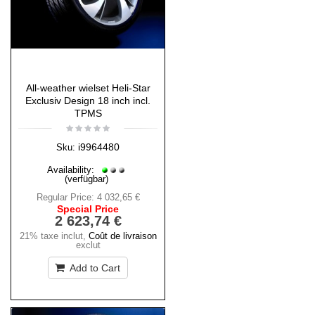
All-weather wielset Heli-Star
Exclusiv Design 18 inch incl.
TPMS
i9964480
Sku:
Availability:
(verfügbar)
Regular Price:
4 032,65 €
Special Price
2 623,74 €
21% taxe inclut
,
Coût de livraison
exclut
Add to Cart