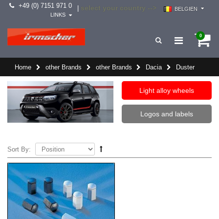
+49 (0) 7151 971 0
select your country -->
|
BELGIEN
LINKS
0
Home
other Brands
other Brands
Dacia
Duster
Light alloy wheels
Logos and labels
Sort By: