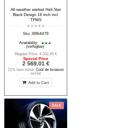
All-weather wielset Heli-Star
Black Design 18 inch incl.
TPMS
i9964479
Sku:
Availability:
(verfügbar)
Regular Price:
4 032,65 €
Special Price
2 569,01 €
21% taxe inclut
,
Coût de livraison
exclut
Add to Cart
SALE