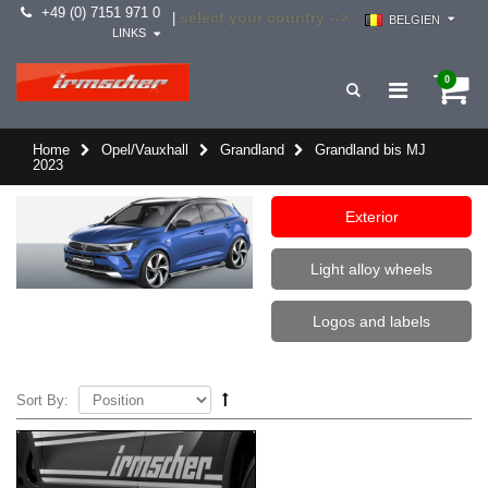
+49 (0) 7151 971 0
select your country -->
|
BELGIEN
LINKS
0
Home
Opel/Vauxhall
Grandland
Grandland bis MJ
2023
Exterior
Light alloy wheels
Logos and labels
Sort By: