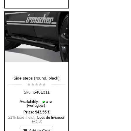
Side steps (round, black)
i5401311
Sku:
Availability:
(verfügbar)
Price:
943,55 €
21% taxe inclut
,
Coût de livraison
exclut
Add to Cart