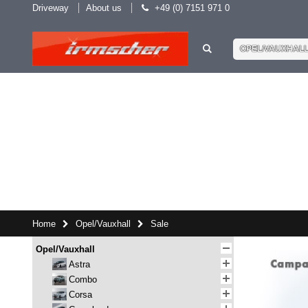
Driveway
About us
+49 (0) 7151 971 0
OPEL/VAUXHAL
Home
Opel/Vauxhall
Sale
Opel/Vauxhall
Astra
Combo
Corsa