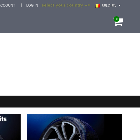
select your country -->
|
ACCOUNT
LOG IN
BELGIEN
0