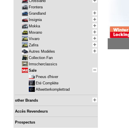
Crossland
Frontera
Grandland
Insignia
Mokka
Movano
Vivaro
Zafira
Autres Modèles
Collection Fan
Irmscherclassics
Sale
Pneus d'hiver
Eté Complète
Allwetterkomplettrad
other Brands
Accès Revendeurs
Prospectus