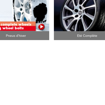
Pneus d'hiver
Eté Complète