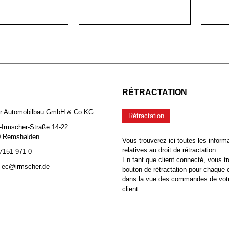
RÉTRACTATION
er Automobilbau GmbH & Co.KG
Rétractation
-Irmscher-Straße 14-22
0 Remshalden
Vous trouverez ici toutes les inform
relatives au droit de rétractation.
 7151 971 0
En tant que client connecté, vous tr
b_ec@irmscher.de
bouton de rétractation pour chaqu
dans la vue des commandes de vot
client.