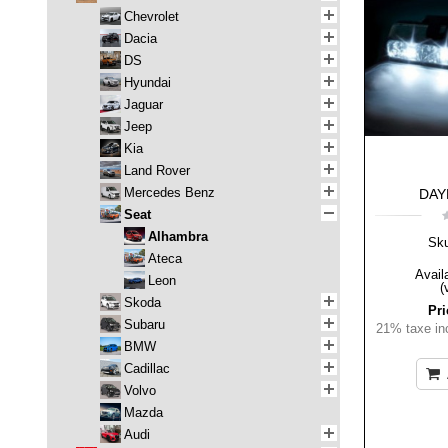
Chevrolet
Dacia
DS
Hyundai
Jaguar
Jeep
Kia
Land Rover
Mercedes Benz
DAY
Seat
Alhambra
Sk
Ateca
Availa
Leon
(
Skoda
Pri
Subaru
21% taxe inc
BMW
Cadillac
Volvo
Mazda
Audi