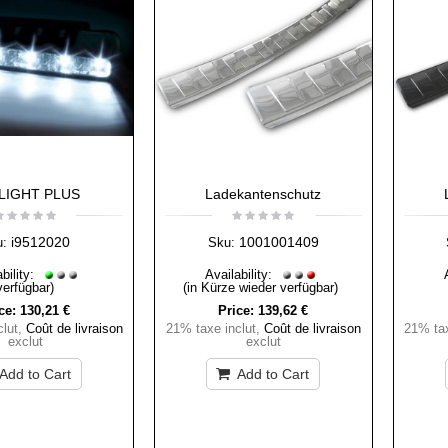
LIGHT PLUS
Ladekantenschutz
i9512020
1001001409
u:
Sku:
bility:
Availability:
verfügbar)
(in Kürze wieder verfügbar)
ce:
130,21 €
Price:
139,62 €
lut
,
Coût de livraison
21% taxe inclut
,
Coût de livraison
21% tax
exclut
exclut
Add to Cart
Add to Cart