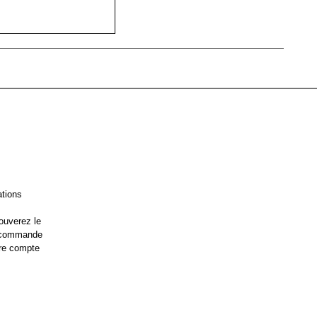
ations
ouverez le
e commande
re compte