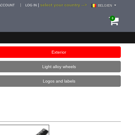
select your country -->
|
ACCOUNT
LOG IN
BELGIEN
0
Exterior
Light alloy wheels
Logos and labels