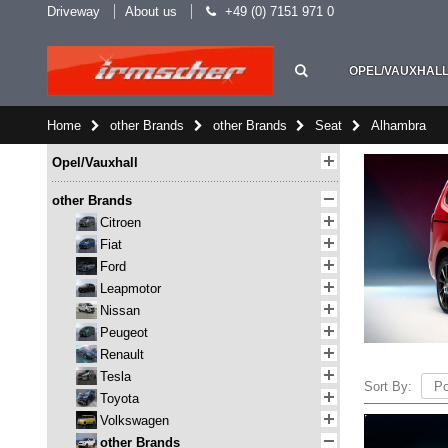
Driveway
About us
+49 (0) 7151 971 0
OPEL/VAUXHAL
Home
other Brands
other Brands
Seat
Alhambra
Opel/Vauxhall
other Brands
Citroen
Fiat
Ford
Leapmotor
Nissan
Peugeot
Renault
Tesla
Sort By:
Toyota
Volkswagen
other Brands