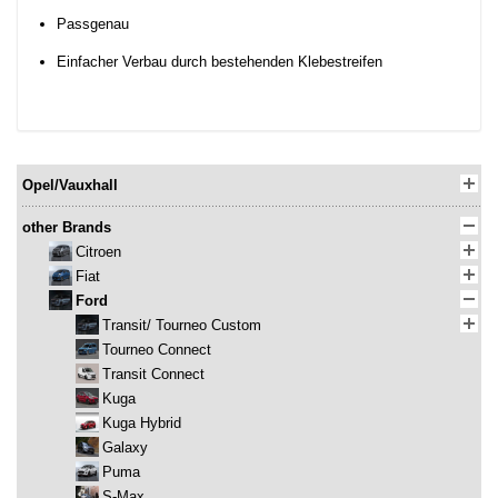
Passgenau
Einfacher Verbau durch bestehenden Klebestreifen
Opel/Vauxhall
other Brands
Citroen
Fiat
Ford
Transit/ Tourneo Custom
Tourneo Connect
Transit Connect
Kuga
Kuga Hybrid
Galaxy
Puma
S-Max