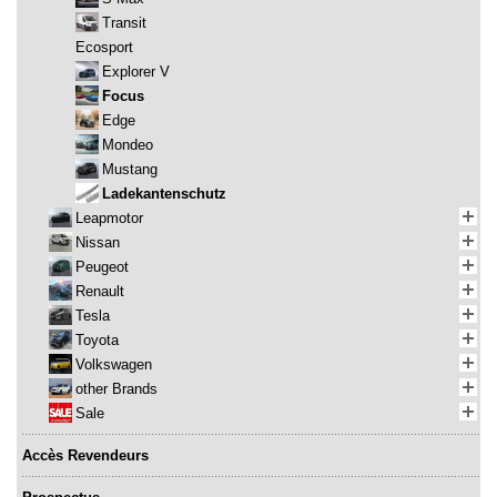
Transit
Ecosport
Explorer V
Focus
Edge
Mondeo
Mustang
Ladekantenschutz
Leapmotor
Nissan
Peugeot
Renault
Tesla
Toyota
Volkswagen
other Brands
Sale
Accès Revendeurs