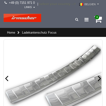
+49 (0) 7151 971 0
select your country -->
|
BELGIEN
LINKS
0
Home
Ladekantenschutz Focus