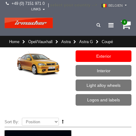
+49 (0) 7151 971 0
select your country -->
|
BELGIEN
LINKS
0
Home
Opel/Vauxhall
Astra
Astra G
Coupé
Exterior
Interior
Light alloy wheels
Logos and labels
Sort By: