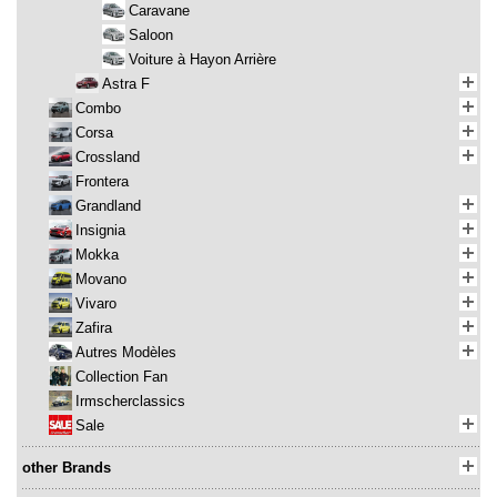
Caravane
Saloon
Voiture à Hayon Arrière
Astra F
Combo
Corsa
Crossland
Frontera
Grandland
Insignia
Mokka
Movano
Vivaro
Zafira
Autres Modèles
Collection Fan
Irmscherclassics
Sale
other Brands