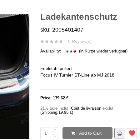
Ladekantenschutz
sku: 2005401407
0 Review(s)
Availability:
(in Kürze wieder verfügbar)
Edelstahl poliert
Focus IV Turnier ST-Line ab MJ 2018
Price:
139,62 €
21% taxe inclut
,
Coût de livraison
exclut
(Shipping:
19,95 €
)
Add to Cart