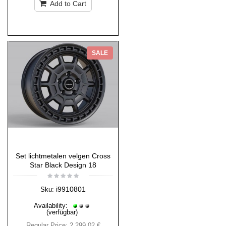
Add to Cart
SALE
Set lichtmetalen velgen Cross
Star Black Design 18
i9910801
Sku:
Availability:
(verfügbar)
Regular Price:
2 299,02 €