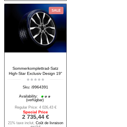
SALE
Sommerkomplettrad-Satz
High-Star Exclusiv Design 19"
i9964391
Sku:
Availability:
(verfügbar)
Regular Price:
4 026,43 €
Special Price
2 735,44 €
21% taxe inclut
,
Coût de livraison
exclut