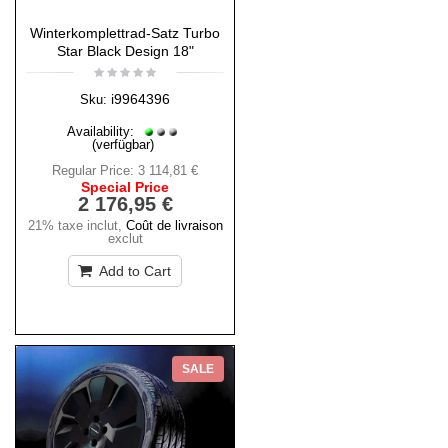
Winterkomplettrad-Satz Turbo
Star Black Design 18"
i9964396
Sku:
Availability:
(verfügbar)
Regular Price:
3 114,81 €
Special Price
2 176,95 €
21% taxe inclut
,
Coût de livraison
exclut
Add to Cart
SALE