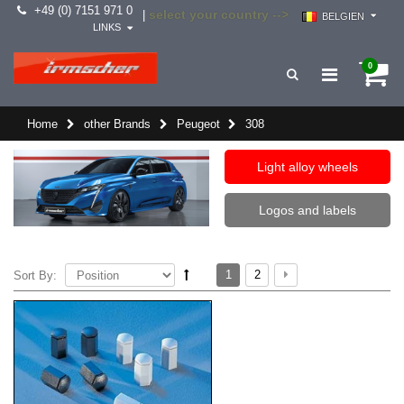
+49 (0) 7151 971 0
select your country -->
|
BELGIEN
LINKS
0
Home
other Brands
Peugeot
308
Light alloy wheels
Logos and labels
1
2
Sort By: