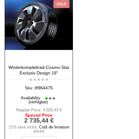
SALE
Winterkomplettrad-Cosmo-Star
Exclusiv Design 19"
i9964475
Sku:
Availability:
(verfügbar)
Regular Price:
4 026,43 €
Special Price
2 735,44 €
21% taxe inclut
,
Coût de livraison
exclut