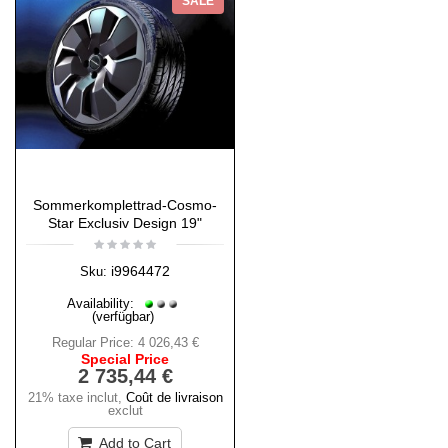
SALE
Sommerkomplettrad-Cosmo-
Star Exclusiv Design 19"
i9964472
Sku:
Availability:
(verfügbar)
Regular Price:
4 026,43 €
Special Price
2 735,44 €
21% taxe inclut
,
Coût de livraison
exclut
Add to Cart