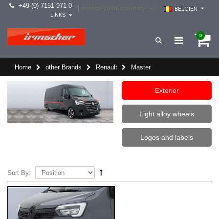
+49 (0) 7151 971 0
select your country -->
|
BELGIEN
LINKS
0
Home
other Brands
Renault
Master
Exterior
Light alloy wheels
Logos and labels
Sort By: