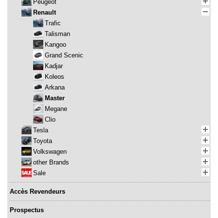
Peugeot
Renault
Trafic
Talisman
Kangoo
Grand Scenic
Kadjar
Koleos
Arkana
Master
Megane
Clio
Tesla
Toyota
Volkswagen
other Brands
Sale
Accès Revendeurs
Prospectus