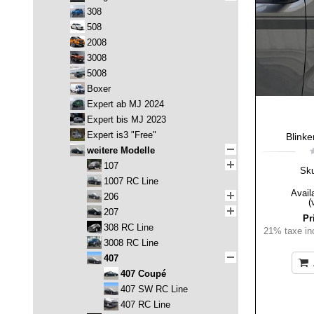
308
508
2008
3008
5008
Boxer
Expert ab MJ 2024
Expert bis MJ 2023
Expert is3 "Free"
Blinke
weitere Modelle
107
Sk
1007 RC Line
Availa
206
(
207
Pr
308 RC Line
21% taxe inc
3008 RC Line
407
407 Coupé
407 SW RC Line
407 RC Line