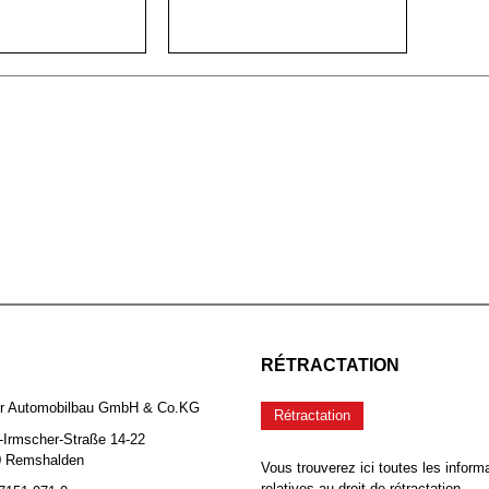
RÉTRACTATION
er Automobilbau GmbH & Co.KG
Rétractation
-Irmscher-Straße 14-22
0 Remshalden
Vous trouverez ici toutes les inform
relatives au droit de rétractation.