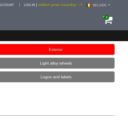
select your country -->
|
ACCOUNT
LOG IN
BELGIEN
0
Exterior
Light alloy wheels
Logos and labels