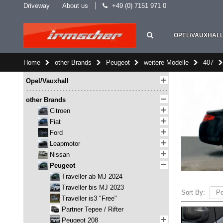
Driveway
About us
+49 (0) 7151 971 0
OPEL/VAUXHAL
Home
other Brands
Peugeot
weitere Modelle
407
Opel/Vauxhall
other Brands
Citroen
Fiat
Ford
Leapmotor
Nissan
Peugeot
Traveller ab MJ 2024
Traveller bis MJ 2023
Sort By:
Traveller is3 "Free"
Partner Tepee / Rifter
Peugeot 208