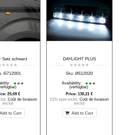
r Satz schwarz
DAYLIGHT PLUS
i5712001
i9512020
u:
Sku:
bility:
Availability:
verfügbar)
(verfügbar)
ice:
25,69 €
Price:
130,21 €
lut
,
Coût de livraison
21% taxe inclut
,
Coût de livraison
exclut
exclut
Add to Cart
Add to Cart