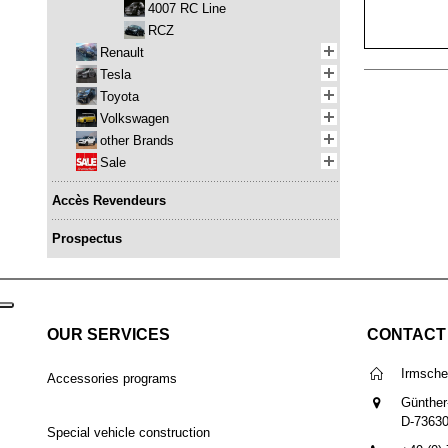
4007 RC Line
RCZ
Renault
Tesla
Toyota
Volkswagen
other Brands
Sale
Accès Revendeurs
Prospectus
OUR SERVICES
CONTACT
Irmsch
Accessories programs
Günther
D-7363
Special vehicle construction