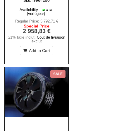
i9964250
Sku:
Availability:
(verfügbar)
Regular Price:
5 792,71 €
Special Price
2 958,83 €
21% taxe inclut
,
Coût de livraison
exclut
Add to Cart
SALE