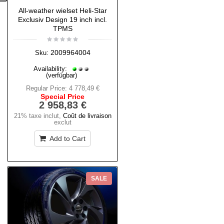
All-weather wielset Heli-Star
Exclusiv Design 19 inch incl.
TPMS
2009964004
Sku:
Availability:
(verfügbar)
Regular Price:
4 778,49 €
Special Price
2 958,83 €
21% taxe inclut
,
Coût de livraison
exclut
Add to Cart
SALE