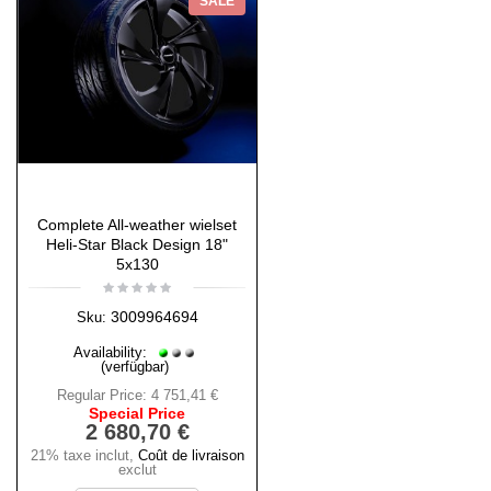
SALE
Complete All-weather wielset
Heli-Star Black Design 18"
5x130
3009964694
Sku:
Availability:
(verfügbar)
Regular Price:
4 751,41 €
Special Price
2 680,70 €
21% taxe inclut
,
Coût de livraison
exclut