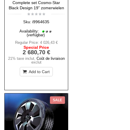
Complete set Cosmo-Star
Black Design 19” zomerwielen
i9964635
Sku:
Availability:
(verfügbar)
Regular Price:
4 026,43 €
Special Price
2 680,70 €
21% taxe inclut
,
Coût de livraison
exclut
Add to Cart
SALE