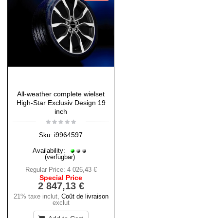
All-weather complete wielset
High-Star Exclusiv Design 19
inch
i9964597
Sku:
Availability:
(verfügbar)
Regular Price:
4 026,43 €
Special Price
2 847,13 €
21% taxe inclut
,
Coût de livraison
exclut