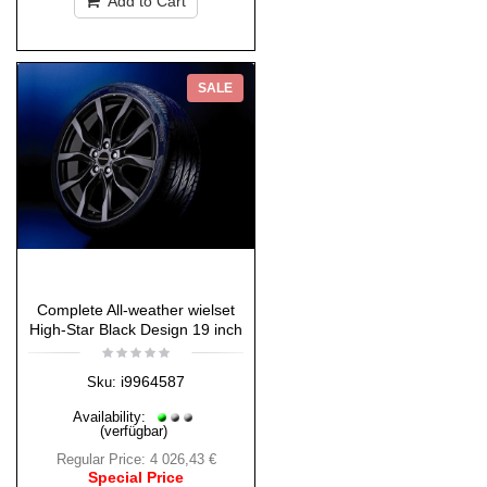
Add to Cart
SALE
Complete All-weather wielset
High-Star Black Design 19 inch
i9964587
Sku:
Availability:
(verfügbar)
Regular Price:
4 026,43 €
Special Price