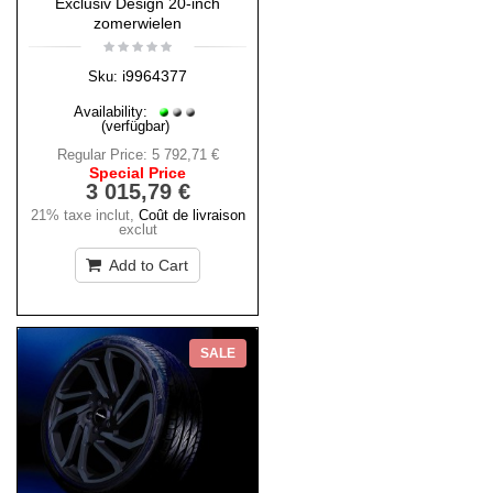
Exclusiv Design 20-inch
zomerwielen
i9964377
Sku:
Availability:
(verfügbar)
Regular Price:
5 792,71 €
Special Price
3 015,79 €
21% taxe inclut
,
Coût de livraison
exclut
Add to Cart
SALE