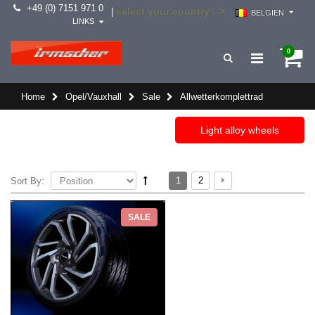
+49 (0) 7151 971 0
select your country -->
|
BELGIEN
LINKS
0
Home
Opel/Vauxhall
Sale
Allwetterkomplettrad
Light alloy wheels
1
2
Sort By:
SALE