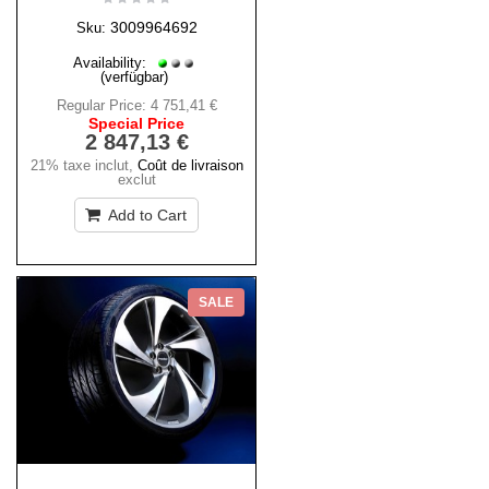
3009964692
Sku:
Availability:
(verfügbar)
Regular Price:
4 751,41 €
Special Price
2 847,13 €
21% taxe inclut
,
Coût de livraison
exclut
Add to Cart
SALE