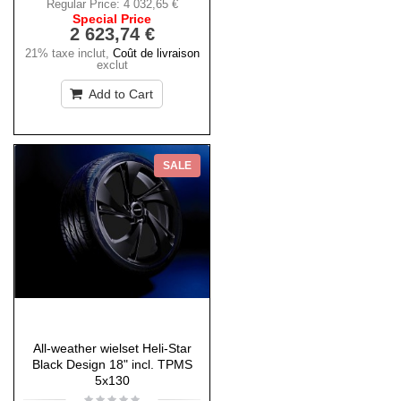
Regular Price:
4 032,65 €
Special Price
2 623,74 €
21% taxe inclut
,
Coût de livraison
exclut
Add to Cart
SALE
All-weather wielset Heli-Star
Black Design 18" incl. TPMS
5x130