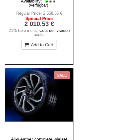
Availability:
(verfügbar)
Regular Price:
2 558,55 €
Special Price
2 010,53 €
21% taxe inclut
,
Coût de livraison
exclut
Add to Cart
SALE
All-weather complete wielset