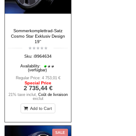
Sommerkomplettrad-Satz
Cosmo Star Exklusiv Design
19''
i9964634
Sku:
Availability:
(verfügbar)
Regular Price:
4 753,01 €
Special Price
2 735,44 €
21% taxe inclut
,
Coût de livraison
exclut
Add to Cart
SALE