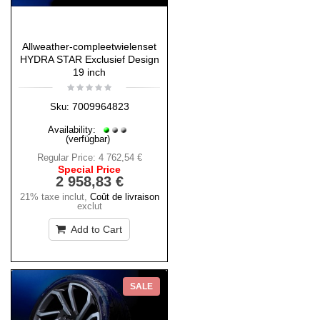
Allweather-compleetwielenset
HYDRA STAR Exclusief Design
19 inch
7009964823
Sku:
Availability:
(verfügbar)
Regular Price:
4 762,54 €
Special Price
2 958,83 €
21% taxe inclut
,
Coût de livraison
exclut
Add to Cart
SALE