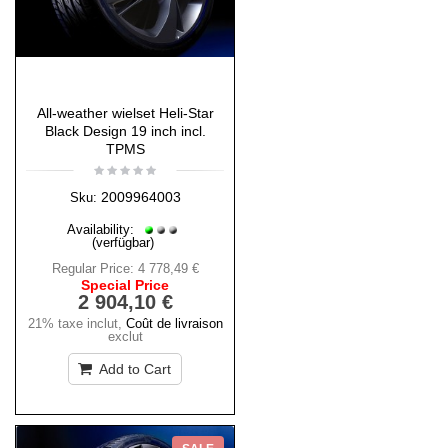
All-weather wielset Heli-Star
Black Design 19 inch incl.
TPMS
2009964003
Sku:
Availability:
(verfügbar)
Regular Price:
4 778,49 €
Special Price
2 904,10 €
21% taxe inclut
,
Coût de livraison
exclut
Add to Cart