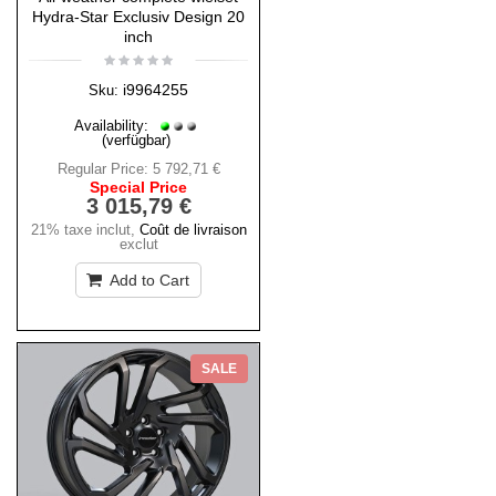
Hydra-Star Exclusiv Design 20
inch
i9964255
Sku:
Availability:
(verfügbar)
Regular Price:
5 792,71 €
Special Price
3 015,79 €
21% taxe inclut
,
Coût de livraison
exclut
Add to Cart
SALE