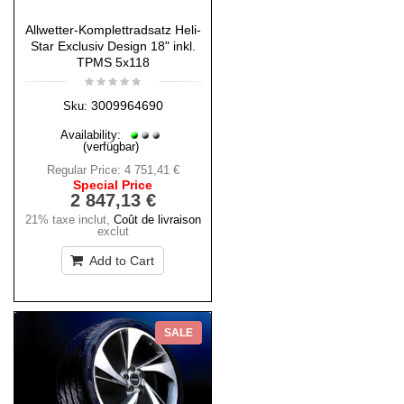
Allwetter-Komplettradsatz Heli-
Star Exclusiv Design 18" inkl.
TPMS 5x118
3009964690
Sku:
Availability:
(verfügbar)
Regular Price:
4 751,41 €
Special Price
2 847,13 €
21% taxe inclut
,
Coût de livraison
exclut
Add to Cart
SALE