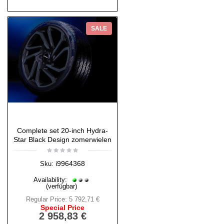
SALE
Complete set 20-inch Hydra-
Star Black Design zomerwielen
i9964368
Sku:
Availability:
(verfügbar)
Regular Price:
5 792,71 €
Special Price
2 958,83 €