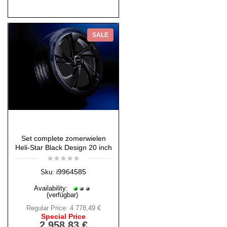
SALE
Set complete zomerwielen
Heli-Star Black Design 20 inch
i9964585
Sku:
Availability:
(verfügbar)
Regular Price:
4 778,49 €
Special Price
2 958,83 €