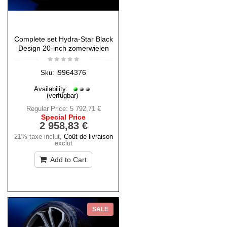
Complete set Hydra-Star Black
Design 20-inch zomerwielen
i9964376
Sku:
Availability:
(verfügbar)
Regular Price:
5 792,71 €
Special Price
2 958,83 €
21% taxe inclut
,
Coût de livraison
exclut
Add to Cart
SALE