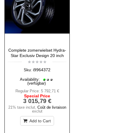
Complete zomerwielset Hydra-
Star Exclusiv Design 20 inch
i9964372
Sku:
Availability:
(verfügbar)
Regular Price:
5 792,71 €
Special Price
3 015,79 €
21% taxe inclut
,
Coût de livraison
exclut
Add to Cart