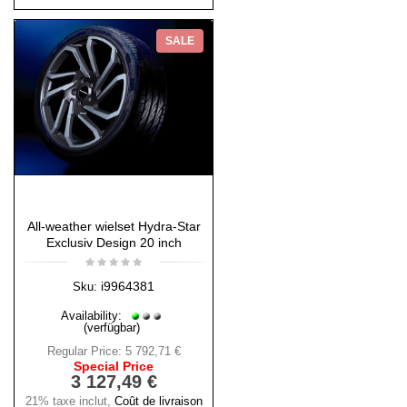
SALE
All-weather wielset Hydra-Star
Exclusiv Design 20 inch
i9964381
Sku:
Availability:
(verfügbar)
Regular Price:
5 792,71 €
Special Price
3 127,49 €
21% taxe inclut
,
Coût de livraison