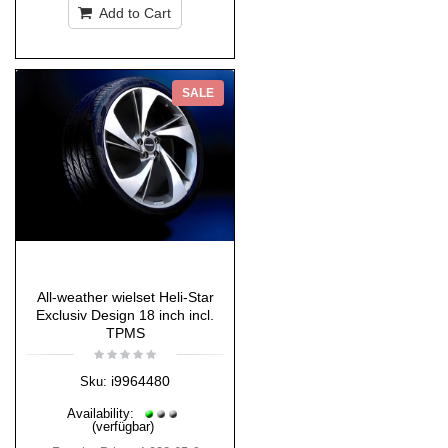
Add to Cart
SALE
All-weather wielset Heli-Star
Exclusiv Design 18 inch incl.
TPMS
i9964480
Sku:
Availability:
(verfügbar)