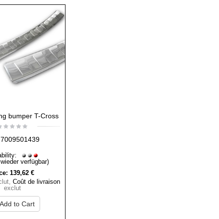
ng bumper T-Cross
7009501439
bility:
 wieder verfügbar)
ce:
139,62 €
lut
,
Coût de livraison
exclut
Add to Cart