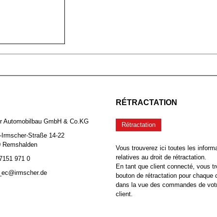
RÉTRACTATION
er Automobilbau GmbH & Co.KG
Rétractation
-Irmscher-Straße 14-22
0 Remshalden
Vous trouverez ici toutes les inform
relatives au droit de rétractation.
 7151 971 0
En tant que client connecté, vous tr
b_ec@irmscher.de
bouton de rétractation pour chaqu
dans la vue des commandes de vot
client.