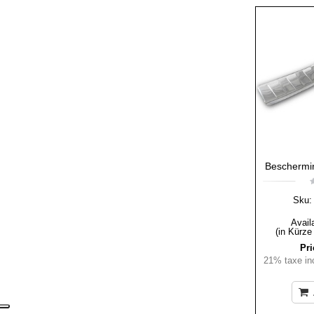
Beschermi
Sku:
Availa
(in Kürze
Pri
21% taxe inc