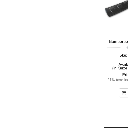
Bumperbes
Sku:
Availa
(in Kürze
Pri
21% taxe inc