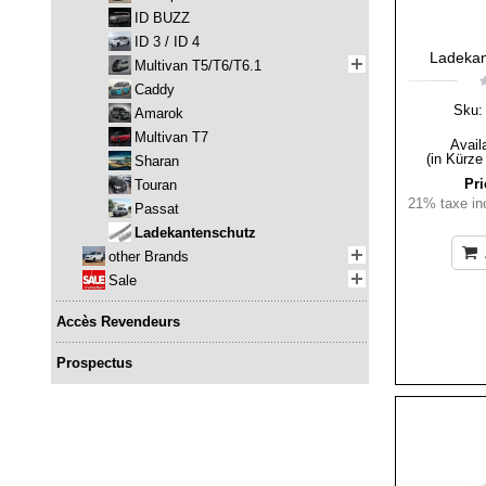
ID BUZZ
ID 3 / ID 4
Ladekan
Multivan T5/T6/T6.1
Caddy
Sku:
Amarok
Multivan T7
Availa
(in Kürze
Sharan
Pri
Touran
21% taxe inc
Passat
Ladekantenschutz
other Brands
Sale
Accès Revendeurs
Prospectus