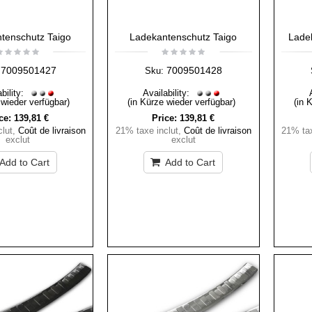
tenschutz Taigo
Ladekantenschutz Taigo
Ladek
7009501427
7009501428
Sku:
bility:
Availability:
 wieder verfügbar)
(in Kürze wieder verfügbar)
(in 
ce:
139,81 €
Price:
139,81 €
lut
,
Coût de livraison
21% taxe inclut
,
Coût de livraison
21% tax
exclut
exclut
Add to Cart
Add to Cart