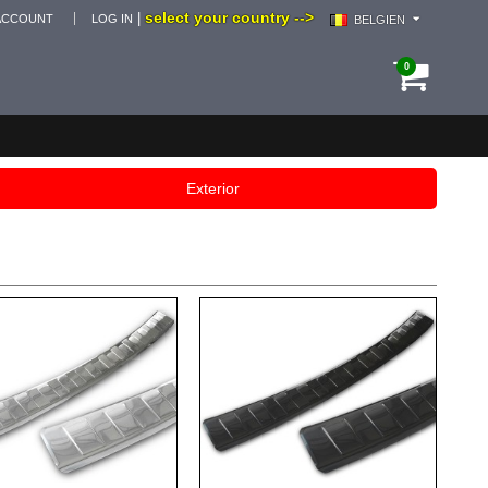
select your country -->
|
ACCOUNT
LOG IN
BELGIEN
0
Exterior