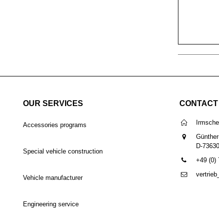
OUR SERVICES
CONTACT
Irmsch
Accessories programs
Günther
D-7363
Special vehicle construction
+49 (0)
vertrie
Vehicle manufacturer
Engineering service