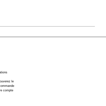
ations
ouverez le
e commande
re compte