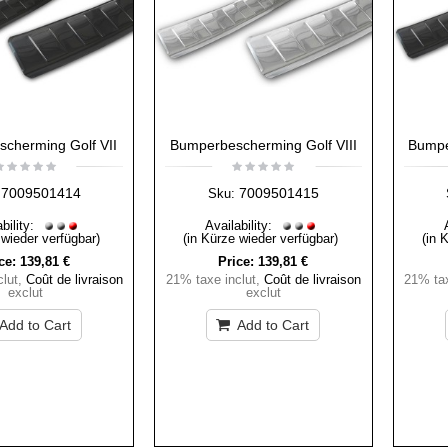
cherming Golf VII
Bumperbescherming Golf VIII
Bumpe
7009501414
7009501415
Sku:
bility:
Availability:
 wieder verfügbar)
(in Kürze wieder verfügbar)
(in 
ce:
139,81 €
Price:
139,81 €
lut
,
Coût de livraison
21% taxe inclut
,
Coût de livraison
21% tax
exclut
exclut
Add to Cart
Add to Cart