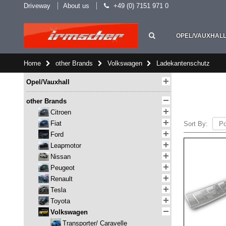
Driveway
About us
+49 (0) 7151 971 0
OPEL/VAUXHAL
Home
other Brands
Volkswagen
Ladekantenschutz
Opel/Vauxhall
other Brands
Citroen
Fiat
Sort By:
Ford
Leapmotor
Nissan
Peugeot
Renault
Tesla
Toyota
Volkswagen
Transporter/ Caravelle