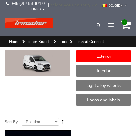
+49 (0) 7151 971 0
select your country -->
|
BELGIEN
LINKS
0
Home
other Brands
Ford
Transit Connect
Exterior
Interior
Light alloy wheels
Logos and labels
Sort By: