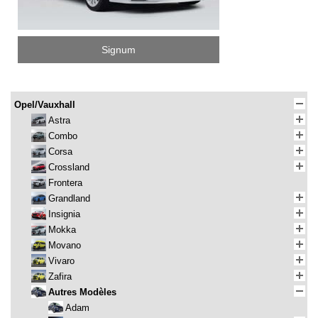
Signum
Opel/Vauxhall
Astra
Combo
Corsa
Crossland
Frontera
Grandland
Insignia
Mokka
Movano
Vivaro
Zafira
Autres Modèles
Adam