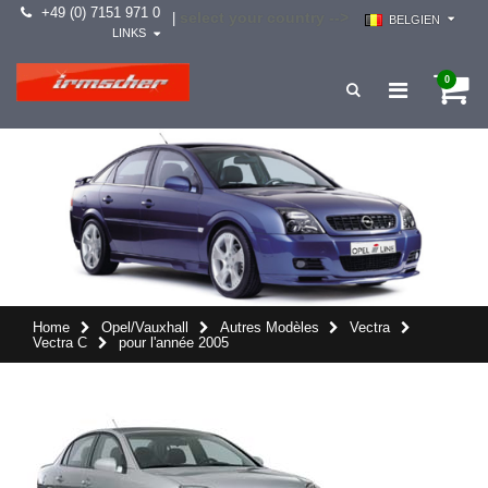
+49 (0) 7151 971 0
select your country -->
|
BELGIEN
LINKS
0
Home
Opel/Vauxhall
Autres Modèles
Vectra
Vectra C
pour l'année 2005