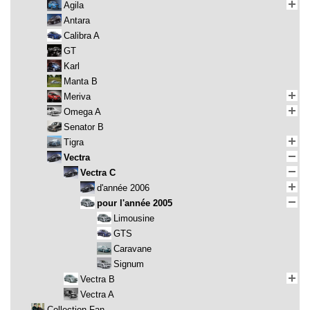
Agila
Antara
Calibra A
GT
Karl
Manta B
Meriva
Omega A
Senator B
Tigra
Vectra
Vectra C
d'année 2006
pour l'année 2005
Limousine
GTS
Caravane
Signum
Vectra B
Vectra A
Collection Fan