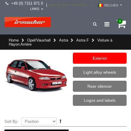
+49 (0) 7151 971 0
select your country -->
|
BELGIEN
LINKS
0
Home
Opel/Vauxhall
Astra
Astra F
Voiture à
Hayon Arrière
Exterior
Light alloy wheels
Rear silencer
Logos and labels
Sort By: