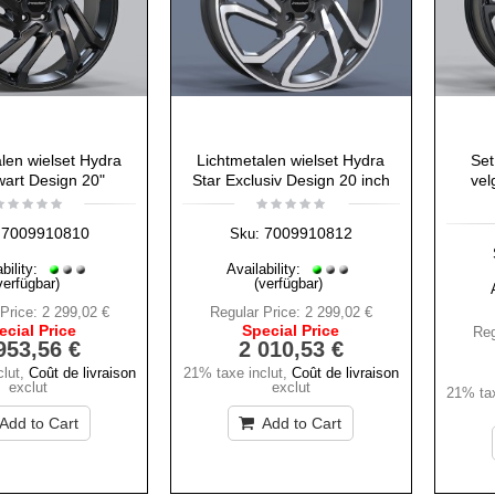
len wielset Hydra
Lichtmetalen wielset Hydra
Set
wart Design 20"
Star Exclusiv Design 20 inch
vel
7009910810
7009910812
Sku:
bility:
Availability:
verfügbar)
(verfügbar)
Price:
2 299,02 €
Regular Price:
2 299,02 €
ecial Price
Special Price
Reg
953,56 €
2 010,53 €
lut
,
Coût de livraison
21% taxe inclut
,
Coût de livraison
exclut
exclut
21% tax
Add to Cart
Add to Cart