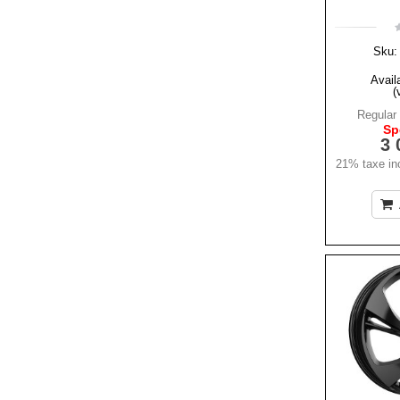
Sku:
Availa
(
Regular 
Sp
3 
21% taxe inc