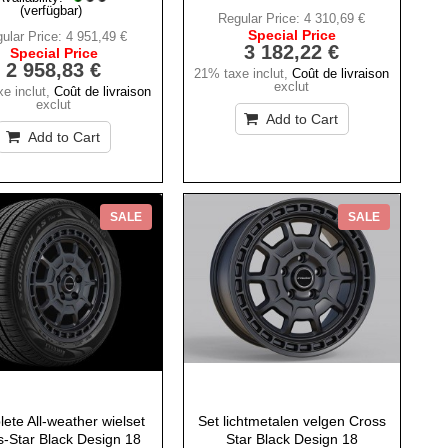
(verfügbar)
Regular Price:
4 310,69 €
Special Price
ular Price:
4 951,49 €
3 182,22 €
Special Price
2 958,83 €
21% taxe inclut
,
Coût de livraison
exclut
e inclut
,
Coût de livraison
exclut
Add to Cart
Add to Cart
SALE
SALE
ete All-weather wielset
Set lichtmetalen velgen Cross
s-Star Black Design 18
Star Black Design 18