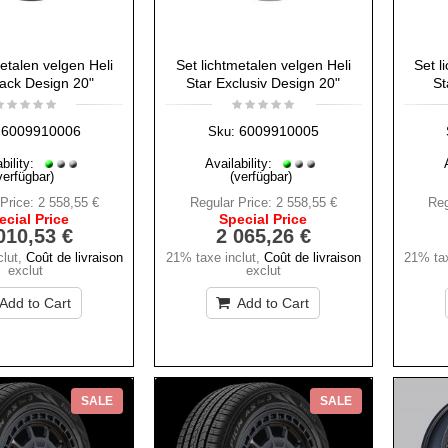
metalen velgen Heli
Set lichtmetalen velgen Heli
Set l
lack Design 20"
Star Exclusiv Design 20"
St
6009910006
6009910005
Sku:
bility:
Availability:
verfügbar)
(verfügbar)
Price:
2 558,55 €
Regular Price:
2 558,55 €
Reg
ecial Price
Special Price
010,53 €
2 065,26 €
lut
,
Coût de livraison
21% taxe inclut
,
Coût de livraison
21% tax
exclut
exclut
Add to Cart
Add to Cart
SALE
SALE