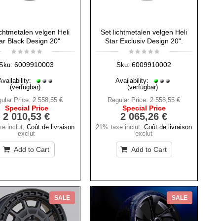
ichtmetalen velgen Heli
Set lichtmetalen velgen Heli
ar Black Design 20"
Star Exclusiv Design 20".
6009910003
6009910002
Sku:
Sku:
Availability:
Availability:
(verfügbar)
(verfügbar)
ular Price:
2 558,55 €
Regular Price:
2 558,55 €
Special Price
Special Price
2 010,53 €
2 065,26 €
e inclut
,
Coût de livraison
21% taxe inclut
,
Coût de livraison
exclut
exclut
Add to Cart
Add to Cart
SALE
SALE