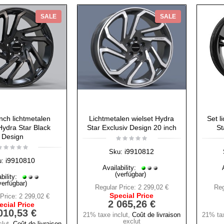
SALE
SALE
nch lichtmetalen
Lichtmetalen wielset Hydra
Set l
Hydra Star Black
Star Exclusiv Design 20 inch
St
Design
i9910812
Sku:
i9910810
u:
Availability:
(verfügbar)
bility:
verfügbar)
Regular Price:
2 299,02 €
Reg
Special Price
Price:
2 299,02 €
2 065,26 €
ecial Price
010,53 €
21% taxe inclut
,
Coût de livraison
21% tax
exclut
lut
,
Coût de livraison