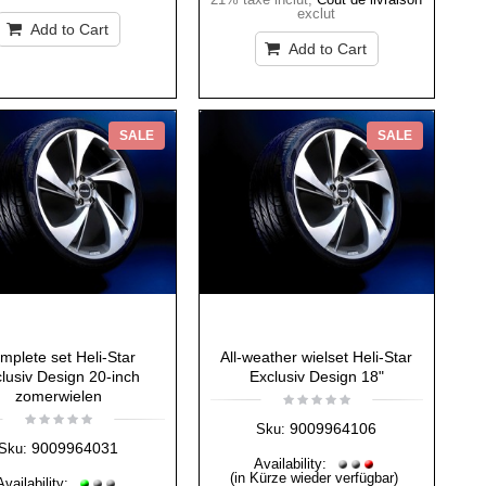
exclut
Add to Cart
Add to Cart
SALE
SALE
mplete set Heli-Star
All-weather wielset Heli-Star
lusiv Design 20-inch
Exclusiv Design 18"
zomerwielen
9009964106
Sku:
9009964031
Sku:
Availability:
(in Kürze wieder verfügbar)
Availability: