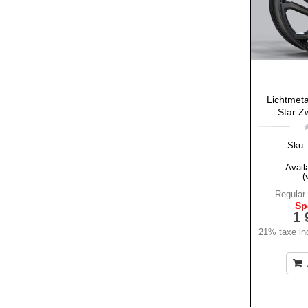
Lichtmeta
Star Z
Sku:
Availa
(
Regular 
Sp
1 
21% taxe inc