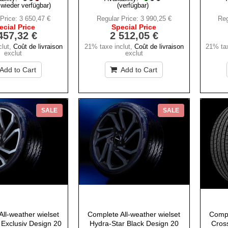
 wieder verfügbar)
(verfügbar)
Price:
3 650,47 €
Regular Price:
3 990,25 €
Reg
ecial Price
Special Price
457,32 €
2 512,05 €
lut
,
Coût de livraison
21% taxe inclut
,
Coût de livraison
21% tax
exclut
exclut
Add to Cart
Add to Cart
SALE
SALE
ll-weather wielset
Complete All-weather wielset
Compl
 Exclusiv Design 20
Hydra-Star Black Design 20
Cros