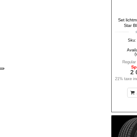
Set licht
Star B
Sku:
Availa
(
Regular 
Sp
2 
21% taxe inc