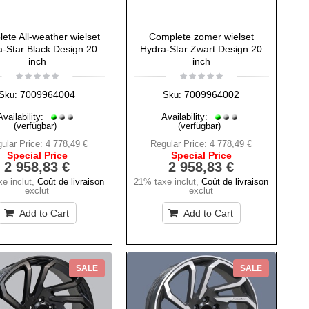
ete All-weather wielset
Complete zomer wielset
-Star Black Design 20
Hydra-Star Zwart Design 20
inch
inch
7009964004
7009964002
Sku:
Sku:
Availability:
Availability:
(verfügbar)
(verfügbar)
ular Price:
4 778,49 €
Regular Price:
4 778,49 €
Special Price
Special Price
2 958,83 €
2 958,83 €
e inclut
,
Coût de livraison
21% taxe inclut
,
Coût de livraison
exclut
exclut
Add to Cart
Add to Cart
SALE
SALE