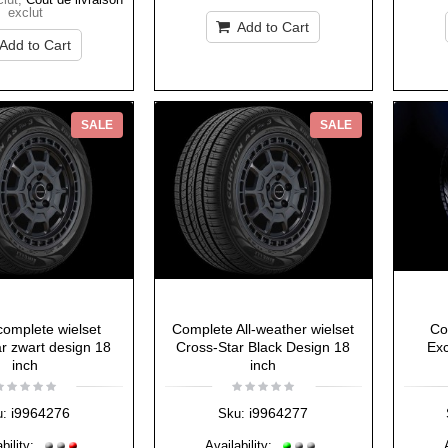
exclut
Add to Cart
Add to Cart
SALE
SALE
omplete wielset
Complete All-weather wielset
Co
r zwart design 18
Cross-Star Black Design 18
Exc
inch
inch
i9964276
i9964277
u:
Sku:
bility:
Availability: