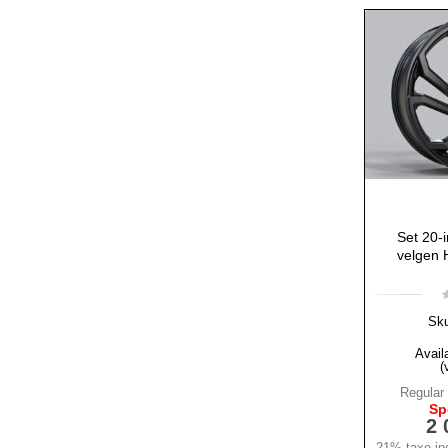
Set 20-i
velgen 
Sk
Availa
(
Regular 
Sp
2 
21% taxe inc