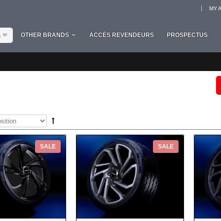
MY 
L
OTHER BRANDS
ACCÈS REVENDEURS
PROSPECTUS
SALE
SALE