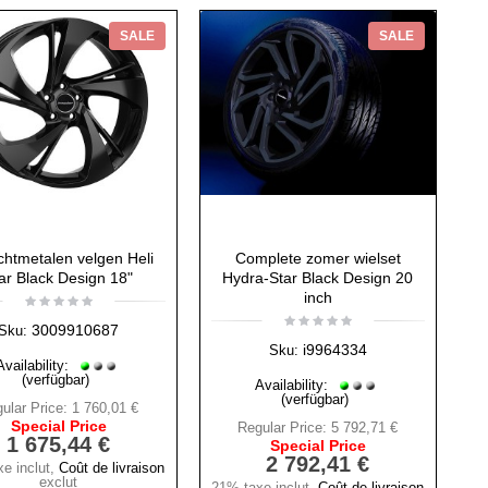
SALE
SALE
ichtmetalen velgen Heli
Complete zomer wielset
ar Black Design 18"
Hydra-Star Black Design 20
inch
3009910687
Sku:
i9964334
Sku:
Availability:
(verfügbar)
Availability:
(verfügbar)
ular Price:
1 760,01 €
Special Price
Regular Price:
5 792,71 €
1 675,44 €
Special Price
2 792,41 €
e inclut
,
Coût de livraison
exclut
21% taxe inclut
,
Coût de livraison