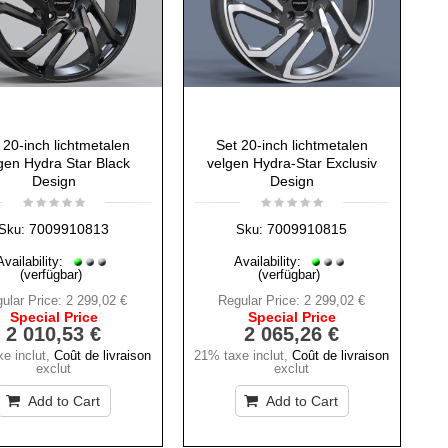
 20-inch lichtmetalen
Set 20-inch lichtmetalen
gen Hydra Star Black
velgen Hydra-Star Exclusiv
Design
Design
7009910813
7009910815
Sku:
Sku:
Availability:
Availability:
(verfügbar)
(verfügbar)
ular Price:
2 299,02 €
Regular Price:
2 299,02 €
Special Price
Special Price
2 010,53 €
2 065,26 €
e inclut
,
Coût de livraison
21% taxe inclut
,
Coût de livraison
exclut
exclut
Add to Cart
Add to Cart