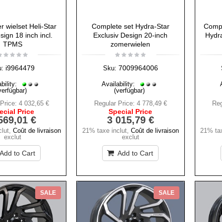
r wielset Heli-Star
Complete set Hydra-Star
Compl
sign 18 inch incl.
Exclusiv Design 20-inch
Hydra
TPMS
zomerwielen
i9964479
7009964006
u:
Sku:
bility:
Availability:
verfügbar)
(verfügbar)
Price:
4 032,65 €
Regular Price:
4 778,49 €
Reg
ecial Price
Special Price
569,01 €
3 015,79 €
lut
,
Coût de livraison
21% taxe inclut
,
Coût de livraison
21% tax
exclut
exclut
Add to Cart
Add to Cart
SALE
SALE