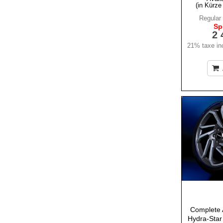
(in Kürze
Regular 
Sp
2 
21% taxe inc
Complete A
Hydra-Star