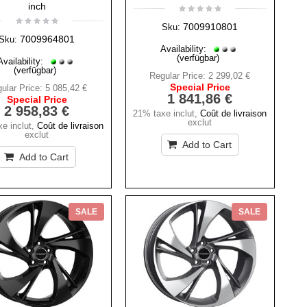
inch
7009910801
Sku:
7009964801
Sku:
Availability:
(verfügbar)
Availability:
(verfügbar)
Regular Price:
2 299,02 €
Special Price
ular Price:
5 085,42 €
1 841,86 €
Special Price
2 958,83 €
21% taxe inclut
,
Coût de livraison
exclut
e inclut
,
Coût de livraison
exclut
Add to Cart
Add to Cart
SALE
SALE