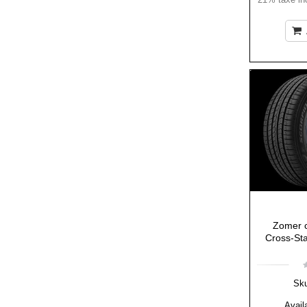
Zomer c
Cross-Sta
Sk
Availa