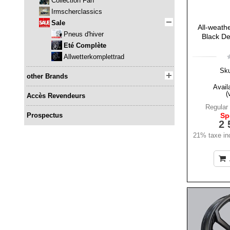
Collection Fan
Irmscherclassics
Sale
All-weathe
Pneus d'hiver
Black De
Eté Complète
Allwetterkomplettrad
Sk
other Brands
Availa
(
Accès Revendeurs
Regular 
Prospectus
Sp
2 
21% taxe inc