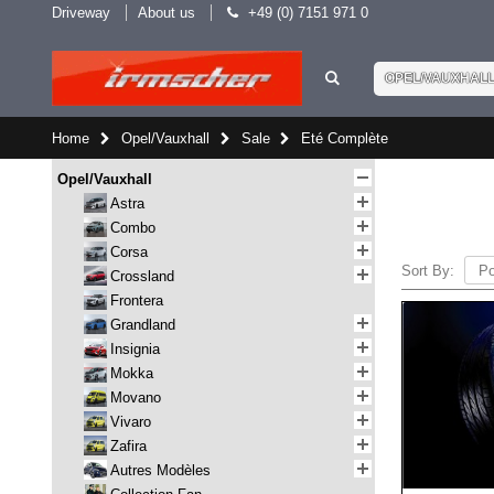
Driveway
About us
+49 (0) 7151 971 0
OPEL/VAUXHAL
Home
Opel/Vauxhall
Sale
Eté Complète
Opel/Vauxhall
Astra
Combo
Corsa
Sort By:
Crossland
Frontera
Grandland
Insignia
Mokka
Movano
Vivaro
Zafira
Autres Modèles