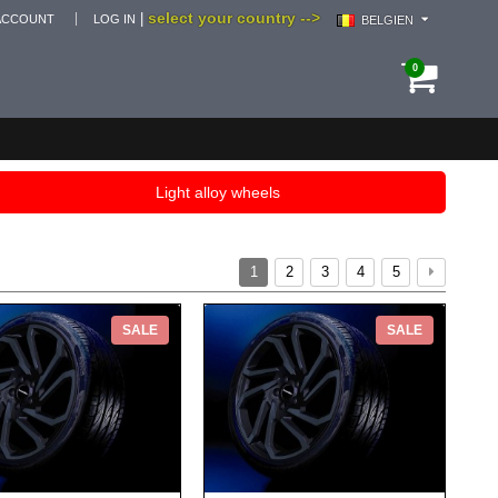
select your country -->
|
ACCOUNT
LOG IN
BELGIEN
0
Light alloy wheels
1
2
3
4
5
SALE
SALE