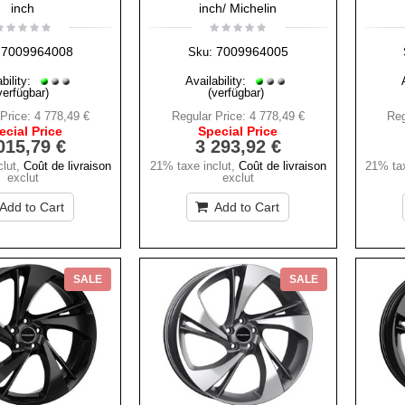
inch
inch/ Michelin
7009964008
7009964005
Sku:
bility:
Availability:
verfügbar)
(verfügbar)
Price:
4 778,49 €
Regular Price:
4 778,49 €
Reg
ecial Price
Special Price
015,79 €
3 293,92 €
lut
,
Coût de livraison
21% taxe inclut
,
Coût de livraison
21% tax
exclut
exclut
Add to Cart
Add to Cart
SALE
SALE