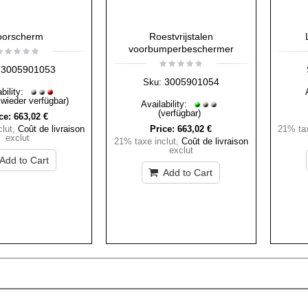
oorscherm
Roestvrijstalen
voorbumperbeschermer
3005901053
3005901054
Sku:
bility:
 wieder verfügbar)
Availability:
(verfügbar)
ce:
663,02 €
lut
,
Coût de livraison
Price:
663,02 €
21% tax
exclut
21% taxe inclut
,
Coût de livraison
exclut
Add to Cart
Add to Cart