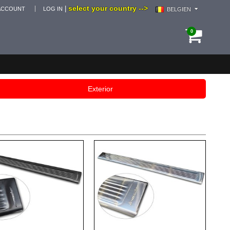
select your country -->
|
ACCOUNT
LOG IN
BELGIEN
0
Exterior