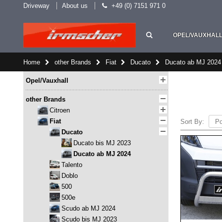
Driveway
About us
+49 (0) 7151 971 0
OPEL/VAUXHAL
Home
other Brands
Fiat
Ducato
Ducato ab MJ 2024
Opel/Vauxhall
other Brands
Citroen
Fiat
Sort By:
Ducato
Ducato bis MJ 2023
Ducato ab MJ 2024
Talento
Doblo
500
500e
Scudo ab MJ 2024
Scudo bis MJ 2023