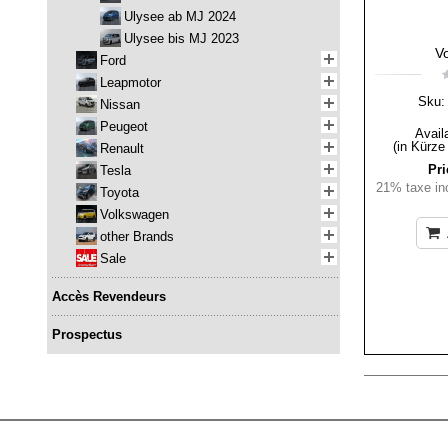
Ulysee ab MJ 2024
Ulysee bis MJ 2023
V
Ford
Leapmotor
Sku:
Nissan
Peugeot
Availa
(in Kürze
Renault
Pri
Tesla
21% taxe inc
Toyota
Volkswagen
other Brands
Sale
Accès Revendeurs
Prospectus