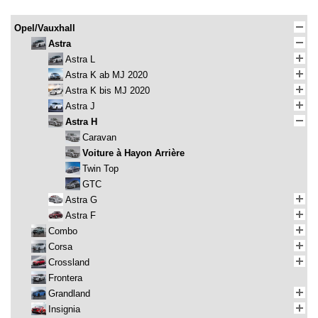
Opel/Vauxhall
Astra
Astra L
Astra K ab MJ 2020
Astra K bis MJ 2020
Astra J
Astra H
Caravan
Voiture à Hayon Arrière
Twin Top
GTC
Astra G
Astra F
Combo
Corsa
Crossland
Frontera
Grandland
Insignia