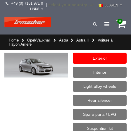
+49 (0) 7151 971 0
select your country -->
|
BELGIEN
LINKS
0
Home
Opel/Vauxhall
Astra
Astra H
Voiture à
Hayon Arrière
Exterior
Interior
Light alloy wheels
Rear silencer
Spare parts / LPG
Suspention kit