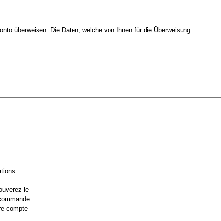
nto überweisen. Die Daten, welche von Ihnen für die Überweisung
ations
ouverez le
e commande
re compte