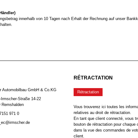
Händler)
gsbetrag innerhalb von 10 Tagen nach Erhalt der Rechnung auf unser Bankko
halten.
RÉTRACTATION
er Automobilbau GmbH & Co.KG
Rétractation
-Irmscher-Straße 14-22
0 Remshalden
Vous trouverez ici toutes les inform
relatives au droit de rétractation.
 7151 971 0
En tant que client connecté, vous tr
b_ec@irmscher.de
bouton de rétractation pour chaqu
dans la vue des commandes de vot
client.