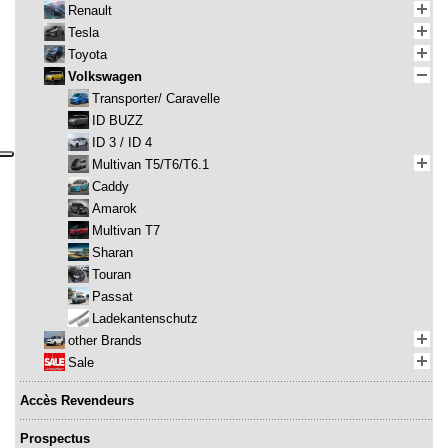
Renault
Tesla
Toyota
Volkswagen
Transporter/ Caravelle
ID BUZZ
ID 3 / ID 4
Multivan T5/T6/T6.1
Caddy
Amarok
Multivan T7
Sharan
Touran
Passat
Ladekantenschutz
other Brands
Sale
Accès Revendeurs
Prospectus