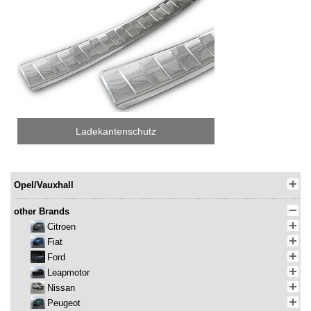
Ladekantenschutz
Opel/Vauxhall
other Brands
Citroen
Fiat
Ford
Leapmotor
Nissan
Peugeot