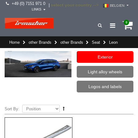
+49 (0) 7151 971 0
select your country -->
|
BELGIEN
LINKS
0
Home
other Brands
other Brands
Seat
Leon
Exterior
Light alloy wheels
Logos and labels
Sort By: