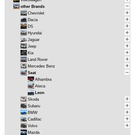
other Brands
Chevrolet
Dacia
DS
Hyundai
Jaguar
Jeep
Kia
Land Rover
Mercedes Benz
Seat
Alhambra
Ateca
Leon
Skoda
Subaru
BMW
Cadillac
Volvo
Mazda