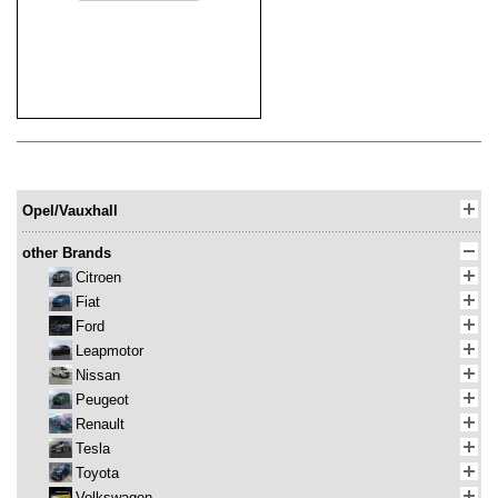
Opel/Vauxhall
other Brands
Citroen
Fiat
Ford
Leapmotor
Nissan
Peugeot
Renault
Tesla
Toyota
Volkswagen