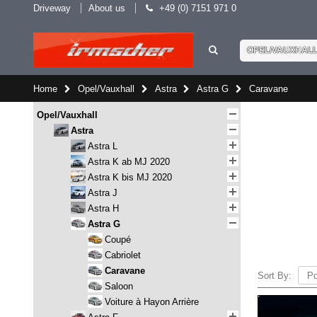
Driveway
About us
+49 (0) 7151 971 0
OPEL/VAUXHAL
Home
Opel/Vauxhall
Astra
Astra G
Caravane
Opel/Vauxhall
Astra
Astra L
Astra K ab MJ 2020
Astra K bis MJ 2020
Astra J
Astra H
Astra G
Coupé
Cabriolet
Caravane
Sort By:
Saloon
Voiture à Hayon Arrière