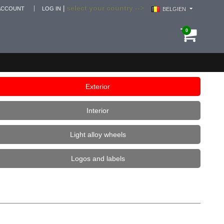
select your country -->
|
ACCOUNT
LOG IN
BELGIEN
0
Exterior
Interior
Light alloy wheels
Logos and labels