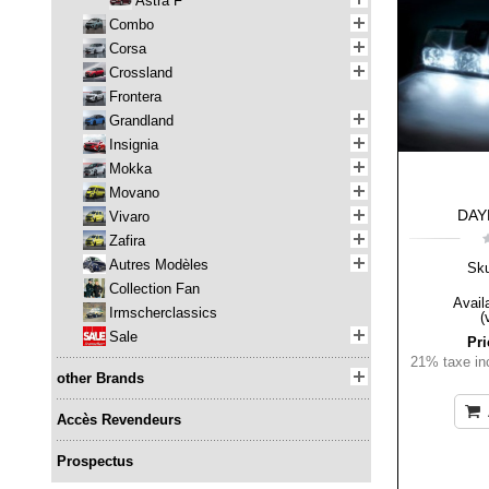
Astra F
Combo
Corsa
Crossland
Frontera
Grandland
Insignia
Mokka
Movano
DAY
Vivaro
Zafira
Autres Modèles
Sk
Collection Fan
Availa
Irmscherclassics
(
Sale
Pri
21% taxe inc
other Brands
Accès Revendeurs
Prospectus