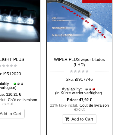
LIGHT PLUS
WIPER PLUS wiper blades
(LHD)
i9512020
u:
i9917746
Sku:
bility:
verfügbar)
Availability:
(in Kürze wieder verfügbar)
ce:
130,21 €
lut
,
Coût de livraison
Price:
43,92 €
exclut
21% taxe inclut
,
Coût de livraison
exclut
Add to Cart
Add to Cart