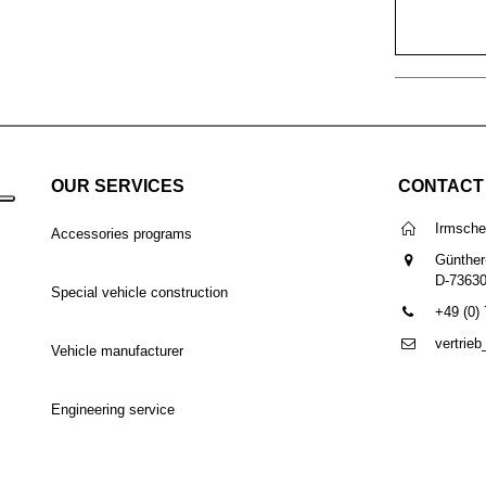
OUR SERVICES
CONTACT
Irmsch
Accessories programs
Günther
D-7363
Special vehicle construction
+49 (0)
vertrie
Vehicle manufacturer
Engineering service