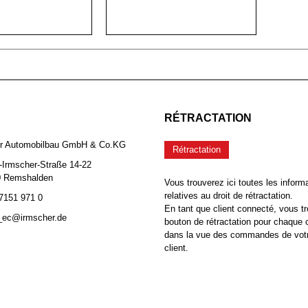
RÉTRACTATION
er Automobilbau GmbH & Co.KG
Rétractation
-Irmscher-Straße 14-22
0 Remshalden
Vous trouverez ici toutes les inform
relatives au droit de rétractation.
 7151 971 0
En tant que client connecté, vous tr
b_ec@irmscher.de
bouton de rétractation pour chaqu
dans la vue des commandes de vot
client.