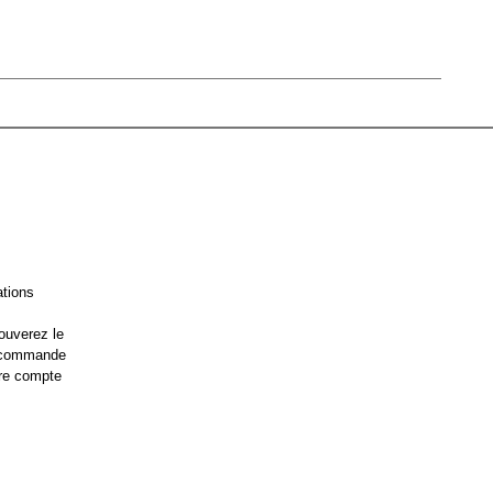
ations
ouverez le
e commande
re compte