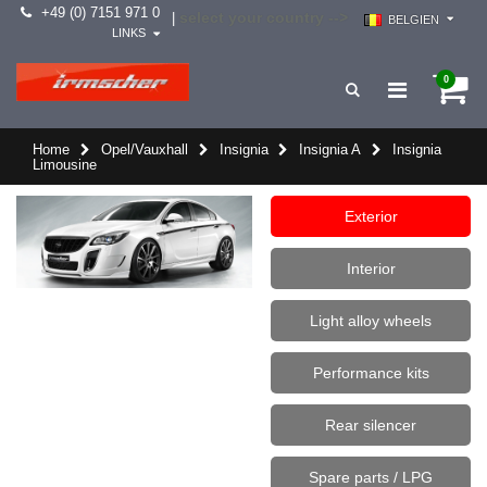
+49 (0) 7151 971 0
select your country -->
|
BELGIEN
LINKS
0
Home
Opel/Vauxhall
Insignia
Insignia A
Insignia
Limousine
Exterior
Interior
Light alloy wheels
Performance kits
Rear silencer
Spare parts / LPG