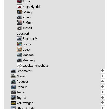
Kuga
Kuga Hybrid
Galaxy
Puma
S-Max
Transit
Ecosport
Explorer V
Focus
Edge
Mondeo
Mustang
Ladekantenschutz
Leapmotor
Nissan
Peugeot
Renault
Tesla
Toyota
Volkswagen
other Brands