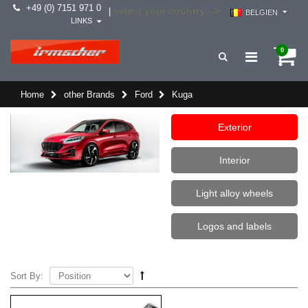
+49 (0) 7151 971 0
select your country -->
|
BELGIEN
LINKS
0
Home
other Brands
Ford
Kuga
Exterior
Interior
Light alloy wheels
Logos and labels
Sort By: