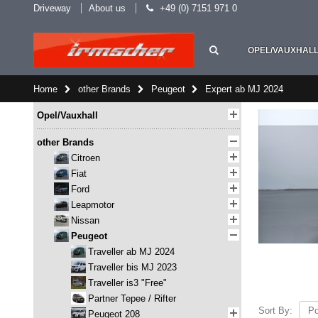
Driveway
About us
+49 (0) 7151 971 0
OPEL/VAUXHAL
Home
other Brands
Peugeot
Expert ab MJ 2024
Opel/Vauxhall
other Brands
Citroen
Fiat
Ford
Leapmotor
Nissan
Peugeot
Traveller ab MJ 2024
Traveller bis MJ 2023
Traveller is3 "Free"
Partner Tepee / Rifter
Sort By:
Peugeot 208