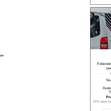
Foliende
(we
Sk
Availa
(
Pri
21% taxe inc