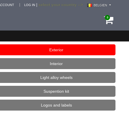
select your country -->
|
ACCOUNT
LOG IN
BELGIEN
0
Exterior
Interior
Light alloy wheels
Suspention kit
Logos and labels