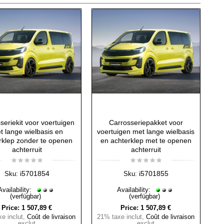
seriekit voor voertuigen
Carrosseriepakket voor
t lange wielbasis en
voertuigen met lange wielbasis
rklep zonder te openen
en achterklep met te openen
achterruit
achterruit
i5701854
i5701855
Sku:
Sku:
Availability:
Availability:
(verfügbar)
(verfügbar)
Price:
1 507,89 €
Price:
1 507,89 €
e inclut
,
Coût de livraison
21% taxe inclut
,
Coût de livraison
exclut
exclut