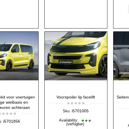
kit voor voertuigen
Voorspoiler lip facelift
Seiten
ge wielbasis en
deuren achteraan
i5701005
Sku:
Availability:
i5701856
u:
(verfügbar)