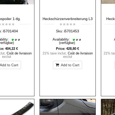
spoiler 1-tlg.
Heckschürzenverbreiterung L3
Heck
i5701404
i5701453
u:
Sku:
bility:
Availability:
verfügbar)
(verfügbar)
ce:
404,22 €
Price:
428,80 €
lut
,
Coût de livraison
21% taxe inclut
,
Coût de livraison
21% tax
exclut
exclut
Add to Cart
Add to Cart