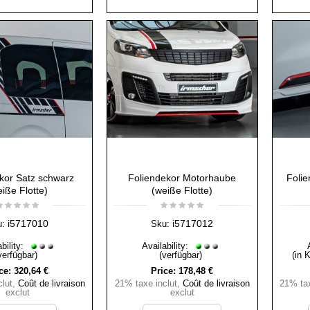
kor Satz schwarz
Foliendekor Motorhaube
Folie
iße Flotte)
(weiße Flotte)
i5717010
i5717012
u:
Sku:
bility:
Availability:
verfügbar)
(verfügbar)
(in 
ce:
320,64 €
Price:
178,48 €
lut
,
Coût de livraison
21% taxe inclut
,
Coût de livraison
21% tax
exclut
exclut