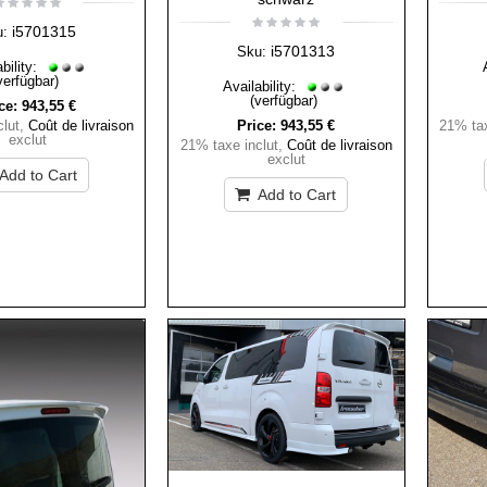
i5701315
u:
i5701313
Sku:
bility:
verfügbar)
Availability:
(verfügbar)
ce:
943,55 €
lut
,
Coût de livraison
Price:
943,55 €
21% tax
exclut
21% taxe inclut
,
Coût de livraison
exclut
Add to Cart
Add to Cart