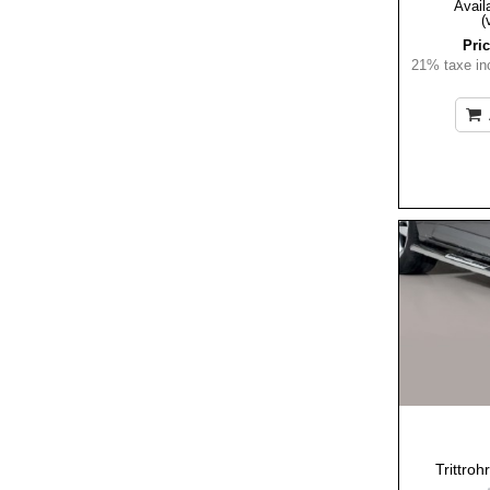
Availa
(
Pric
21% taxe inc
Trittro