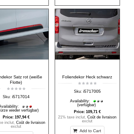
ndekor Satz rot (weiße
Foliendekor Heck schwarz
Flotte)
i5717005
Sku:
i5717014
Sku:
Availability:
(verfügbar)
Availability:
Kürze wieder verfügbar)
Price:
109,71 €
Price:
197,94 €
21% taxe inclut
,
Coût de livraison
exclut
e inclut
,
Coût de livraison
exclut
Add to Cart