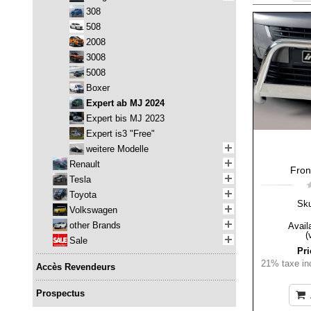
308
508
2008
3008
5008
Boxer
Expert ab MJ 2024
Expert bis MJ 2023
Expert is3 "Free"
weitere Modelle
Renault
Fron
Tesla
Toyota
Sk
Volkswagen
other Brands
Availa
(
Sale
Pri
21% taxe inc
Accès Revendeurs
Prospectus