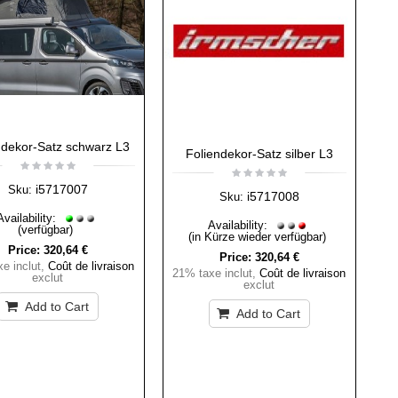
ndekor-Satz schwarz L3
Foliendekor-Satz silber L3
i5717007
Sku:
i5717008
Sku:
Availability:
Availability:
(verfügbar)
(in Kürze wieder verfügbar)
Price:
320,64 €
Price:
320,64 €
e inclut
,
Coût de livraison
21% taxe inclut
,
Coût de livraison
exclut
exclut
Add to Cart
Add to Cart