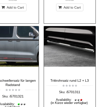
Add to Cart
Add to Cart
schwellersatz für langen
Trittrohrsatz rund L2 + L3
Radstand
i5701311
Sku:
i5701321
Sku:
Availability:
(in Kürze wieder verfügbar)
Availability: