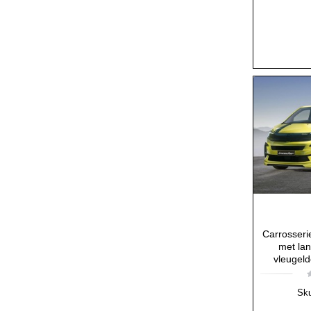
Carrosserie
met lan
vleugel
Sk