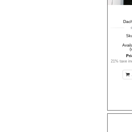
Dach
Sk
Availa
(
Pri
21% taxe inc