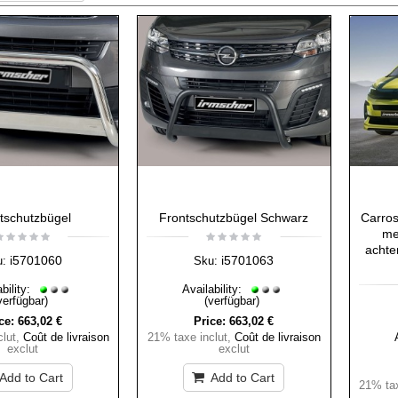
tschutzbügel
Frontschutzbügel Schwarz
Carros
me
achte
i5701060
i5701063
u:
Sku:
bility:
Availability:
verfügbar)
(verfügbar)
ce:
663,02 €
Price:
663,02 €
lut
,
Coût de livraison
21% taxe inclut
,
Coût de livraison
exclut
exclut
Add to Cart
Add to Cart
21% tax