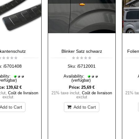
kantenschutz
Blinker Satz schwarz
Folie
i5701408
i5712001
u:
Sku:
bility:
Availability:
verfügbar)
(verfügbar)
ce:
139,62 €
Price:
25,69 €
lut
,
Coût de livraison
21% taxe inclut
,
Coût de livraison
21% tax
exclut
exclut
Add to Cart
Add to Cart