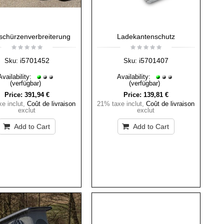
schürzenverbreiterung
Ladekantenschutz
i5701452
i5701407
Sku:
Sku:
Availability:
Availability:
(verfügbar)
(verfügbar)
Price:
391,94 €
Price:
139,81 €
e inclut
,
Coût de livraison
21% taxe inclut
,
Coût de livraison
exclut
exclut
Add to Cart
Add to Cart