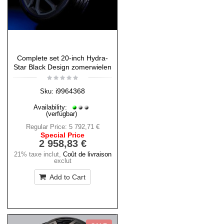
Complete set 20-inch Hydra-
Star Black Design zomerwielen
i9964368
Sku:
Availability:
(verfügbar)
Regular Price:
5 792,71 €
Special Price
2 958,83 €
21% taxe inclut
,
Coût de livraison
exclut
Add to Cart