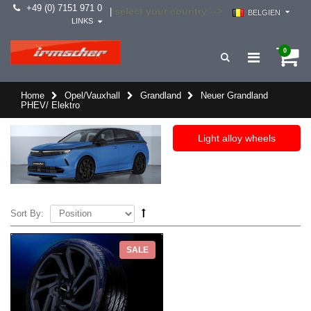
+49 (0) 7151 971 0
select your country -->
|
BELGIEN
LINKS
0
Home
Opel/Vauxhall
Grandland
Neuer Grandland
PHEV/ Elektro
Light alloy wheels
Sort By:
SALE