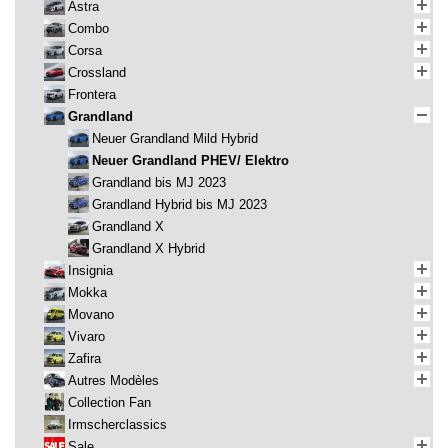
Astra
Combo
Corsa
Crossland
Frontera
Grandland
Neuer Grandland Mild Hybrid
Neuer Grandland PHEV/ Elektro
Grandland bis MJ 2023
Grandland Hybrid bis MJ 2023
Grandland X
Grandland X Hybrid
Insignia
Mokka
Movano
Vivaro
Zafira
Autres Modèles
Collection Fan
Irmscherclassics
Sale