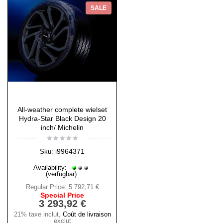
SALE
All-weather complete wielset
Hydra-Star Black Design 20
inch/ Michelin
i9964371
Sku:
Availability:
(verfügbar)
Regular Price:
5 792,71 €
Special Price
3 293,92 €
21% taxe inclut
,
Coût de livraison
exclut