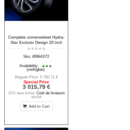
Complete zomerwielset Hydra-
Star Exclusiv Design 20 inch
i9964372
Sku:
Availability:
(verfügbar)
Regular Price:
5 792,71 €
Special Price
3 015,79 €
21% taxe inclut
,
Coût de livraison
exclut
Add to Cart