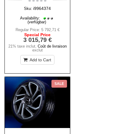
i9964374
Sku:
Availability:
(verfügbar)
Regular Price:
5 792,71 €
Special Price
3 015,79 €
21% taxe inclut
,
Coût de livraison
exclut
Add to Cart
SALE