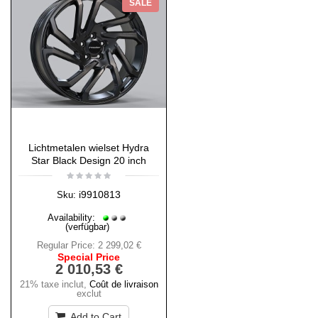
SALE
Lichtmetalen wielset Hydra
Star Black Design 20 inch
i9910813
Sku:
Availability:
(verfügbar)
Regular Price:
2 299,02 €
Special Price
2 010,53 €
21% taxe inclut
,
Coût de livraison
exclut
Add to Cart