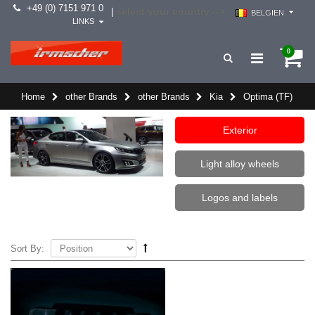
+49 (0) 7151 971 0
select your country -->
|
BELGIEN
LINKS
0
Home
other Brands
other Brands
Kia
Optima (TF)
Exterior
Light alloy wheels
Logos and labels
Sort By: