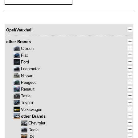
Opel/Vauxhall
other Brands
Citroen
Fiat
Ford
Leapmotor
Nissan
Peugeot
Renault
Tesla
Toyota
Volkswagen
other Brands
Chevrolet
Dacia
DS