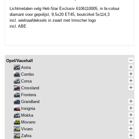
Lichtmetalen velg Heli-Star Exclusiv 6106110005, in bi-colour
diamant voor gepolijst, 9,5x20 ET45, boutcirkel 5x114,3
incl. wielnaafdeksels in zwart met Irmscher logo
incl. ABE
Opel/Vauxhall
Astra
Combo
Corsa
Crossland
Frontera
Grandland
Insignia
Mokka
Movano
Vivaro
Zafira