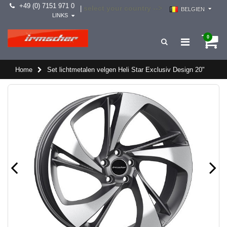
+49 (0) 7151 971 0
select your country -->
|
BELGIEN
LINKS
0
Home
Set lichtmetalen velgen Heli Star Exclusiv Design 20"