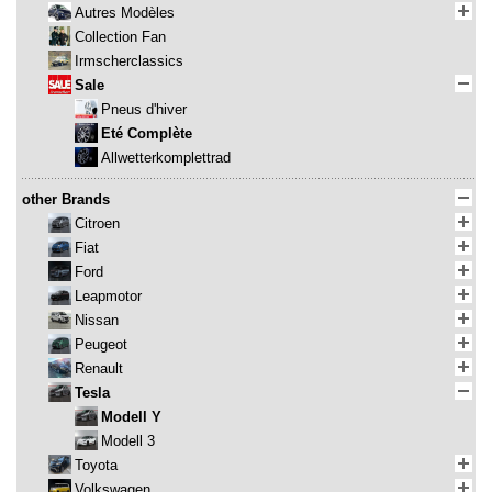
Autres Modèles
Collection Fan
Irmscherclassics
Sale
Pneus d'hiver
Eté Complète
Allwetterkomplettrad
other Brands
Citroen
Fiat
Ford
Leapmotor
Nissan
Peugeot
Renault
Tesla
Modell Y
Modell 3
Toyota
Volkswagen