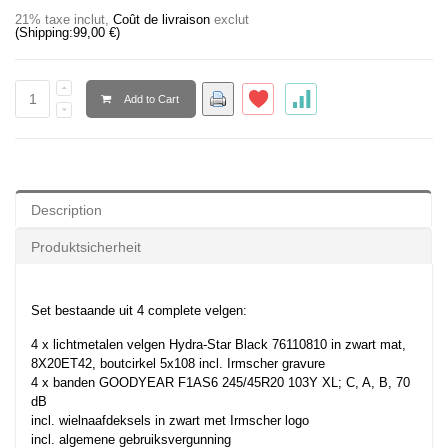
21% taxe inclut
,
Coût de livraison
exclut
(Shipping:
99,00 €
)
Add to Cart
Description
Produktsicherheit
Set bestaande uit 4 complete velgen:
4 x lichtmetalen velgen Hydra-Star Black 76110810 in zwart mat,
8X20ET42, boutcirkel 5x108 incl. Irmscher gravure
4 x banden GOODYEAR F1AS6 245/45R20 103Y XL; C, A, B, 70
dB
incl. wielnaafdeksels in zwart met Irmscher logo
incl. algemene gebruiksvergunning