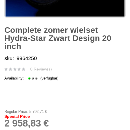
Complete zomer wielset
Hydra-Star Zwart Design 20
inch
sku: i9964250
0 Review(s)
Availability:
(verfügbar)
Regular Price:
5 792,71 €
Special Price
2 958,83 €