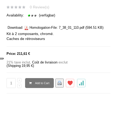
0 Review(s)
Availability:
(verfügbar)
Download:
Homologation-File:
7_38_01_110.pdf
(594.51 KB)
Kit à 2 composants, chromé.
Caches de rétroviseurs
Price:
211,61 €
21% taxe inclut
,
Coût de livraison
exclut
(Shipping:
19,95 €
)
Add to Cart