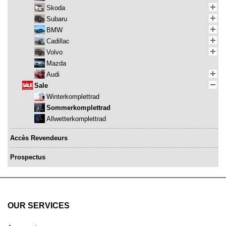
Skoda
Subaru
BMW
Cadillac
Volvo
Mazda
Audi
Sale
Winterkomplettrad
Sommerkomplettrad
Allwetterkomplettrad
Accès Revendeurs
Prospectus
OUR SERVICES