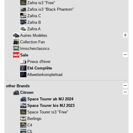
Zafira is3 "Free"
Zafira is3 "Black Phantom"
Zafira C
Zafira B
Zafira A
Autres Modèles
Collection Fan
Irmscherclassics
Sale
Pneus d'hiver
Eté Complète
Allwetterkomplettrad
other Brands
Citroen
Space Tourer ab MJ 2024
Space Tourer bis MJ 2023
Space Tourer is3 "Free"
Berlingo
C4
C5