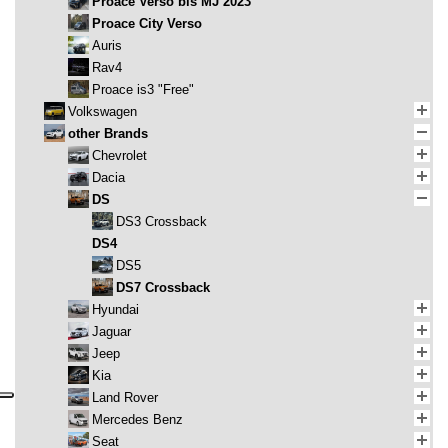
Proace Verso bis MJ 2023
Proace City Verso
Auris
Rav4
Proace is3 "Free"
Volkswagen
other Brands
Chevrolet
Dacia
DS
DS3 Crossback
DS4
DS5
DS7 Crossback
Hyundai
Jaguar
Jeep
Kia
Land Rover
Mercedes Benz
Seat