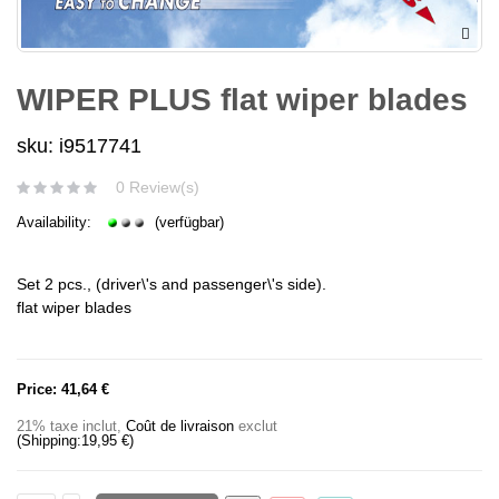
WIPER PLUS flat wiper blades
sku: i9517741
0 Review(s)
Availability:
(verfügbar)
Set 2 pcs., (driver\'s and passenger\'s side).
flat wiper blades
Price:
41,64 €
21% taxe inclut
,
Coût de livraison
exclut
(Shipping:
19,95 €
)