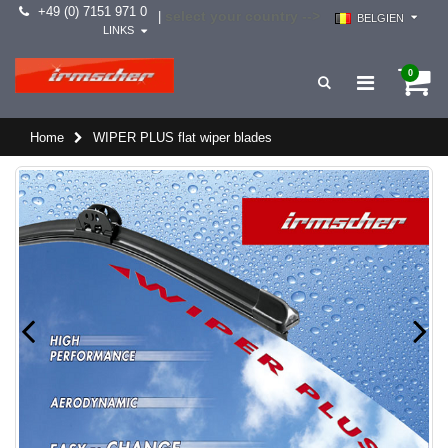
+49 (0) 7151 971 0
select your country -->
|
BELGIEN
LINKS
0
Home
WIPER PLUS flat wiper blades