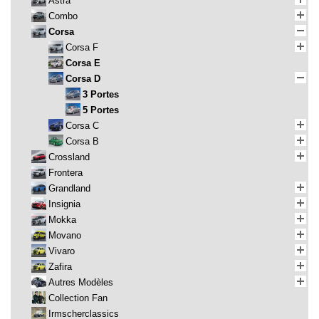
Astra
Combo
Corsa
Corsa F
Corsa E
Corsa D
3 Portes
5 Portes
Corsa C
Corsa B
Crossland
Frontera
Grandland
Insignia
Mokka
Movano
Vivaro
Zafira
Autres Modèles
Collection Fan
Irmscherclassics