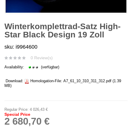
Winterkomplettrad-Satz High-
Star Black Design 19 Zoll
sku: i9964600
0 Review(s)
Availability:
(verfügbar)
Download:
Homologation-File:
A7_61_10_310_311_312.pdf
(1.39
MB)
Regular Price:
4 026,43 €
Special Price
2 680,70 €