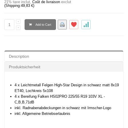
21% taxe inclut
,
Coût de livraison
exclut
(Shipping:
49,83 €
)
Add to Cart
Description
Produktsicherheit
4 x Leichtmetall Felgen High-Star Design in schwarz matt 8x19
ET40, Lochkreis 5x108
4 x Bereifung Falken HS02PRO 225/55 R19 103V XL -
C,B,B,71dB
inkl. Radnabenabdeckungen in schwarz mit Irmscher-Logo
inkl. Allgemeine Betriebserlaubnis