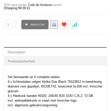
21% taxe inclut
,
Coût de livraison
exclut
(Shipping:
99,00 €
)
Add to Cart
Description
Produktsicherheit
Set bestaande uit 4 complete wielen:
4 x lichtmetalen velgen Hydra-Star Black 76110812 in tweekleurig
diamant voor gepolijst, 8X20ET42, boutcirkel 5x108 incl. Irmscher
gravure
4 x Hankook banden W320, 245/45 R20 103V C,B,2, 72 DB
incl. wielnaafdeksels in zwart met Irmscher logo
incl. algemene gebruiksvergunning