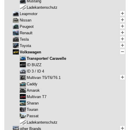
Mustang
Ladekantenschutz
Leapmotor
Nissan
Peugeot
Renault
Tesla
Toyota
Volkswagen
Transporter/ Caravelle
ID BUZZ
ID 3 / ID 4
Multivan T5/T6/T6.1
Caddy
Amarok
Multivan T7
Sharan
Touran
Passat
Ladekantenschutz
other Brands