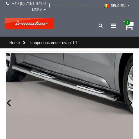
+49 (0) 7151 971 0
select your country -->
|
BELGIEN
LINKS
0
Home
Trappenbuizenset ovaal L1