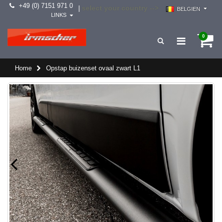
+49 (0) 7151 971 0
select your country -->
|
BELGIEN
LINKS
0
Home
Opstap buizenset ovaal zwart L1