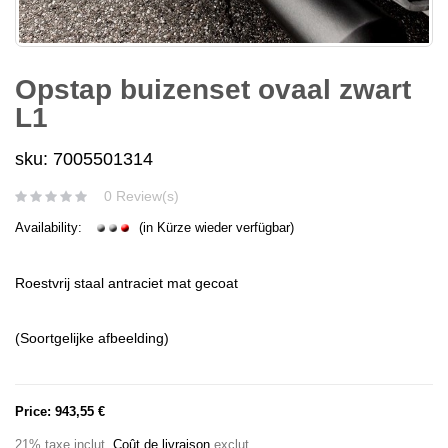
Opstap buizenset ovaal zwart
L1
sku: 7005501314
0 Review(s)
Availability:
(in Kürze wieder verfügbar)
Roestvrij staal antraciet mat gecoat
(Soortgelijke afbeelding)
Price:
943,55 €
21% taxe inclut
,
Coût de livraison
exclut