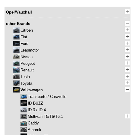
Opel/Vauxhall
other Brands
Citroen
Fiat
Ford
Leapmotor
Nissan
Peugeot
Renault
Tesla
Toyota
Volkswagen
Transporter/ Caravelle
ID BUZZ
ID 3 / ID 4
Multivan T5/T6/T6.1
Caddy
Amarok