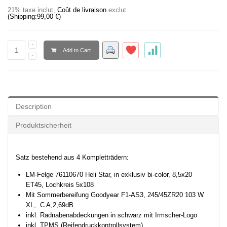
21% taxe inclut
,
Coût de livraison
exclut
(Shipping:
99,00 €
)
Add to Cart
Description
Produktsicherheit
Satz bestehend aus 4 Kompletträdern:
LM-Felge 76110670 Heli Star, in exklusiv bi-color, 8,5x20
ET45, Lochkreis 5x108
Mit Sommerbereifung Goodyear F1-AS3, 245/45ZR20 103 W
XL, C A,2,69dB
inkl. Radnabenabdeckungen in schwarz mit Irmscher-Logo
inkl. TPMS (Reifendruckkontrollsystem)