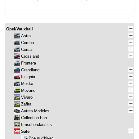
Opel/Vauxhall
Astra
Combo
Corsa
Crossland
Frontera
Grandland
Insignia
Mokka
Movano
Vivaro
Zafira
Autres Modèles
Collection Fan
Irmscherclassics
Sale
Pneus d'hiver