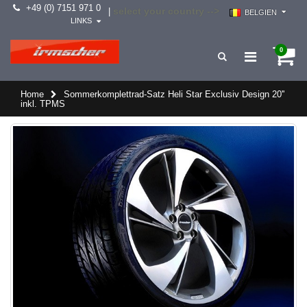
+49 (0) 7151 971 0
select your country -->
|
BELGIEN
LINKS
0
Home
Sommerkomplettrad-Satz Heli Star Exclusiv Design 20''
inkl. TPMS