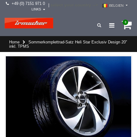
+49 (0) 7151 971 0
select your country -->
|
BELGIEN
LINKS
0
Home
Sommerkomplettrad-Satz Heli Star Exclusiv Design 20''
inkl. TPMS