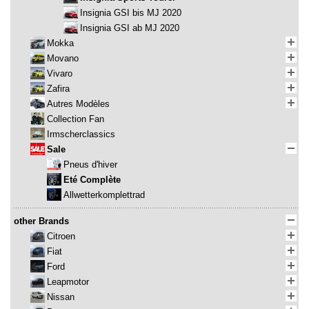
Insignia GSI bis MJ 2020
Insignia GSI ab MJ 2020
Mokka
Movano
Vivaro
Zafira
Autres Modèles
Collection Fan
Irmscherclassics
Sale
Pneus d'hiver
Eté Complète
Allwetterkomplettrad
other Brands
Citroen
Fiat
Ford
Leapmotor
Nissan