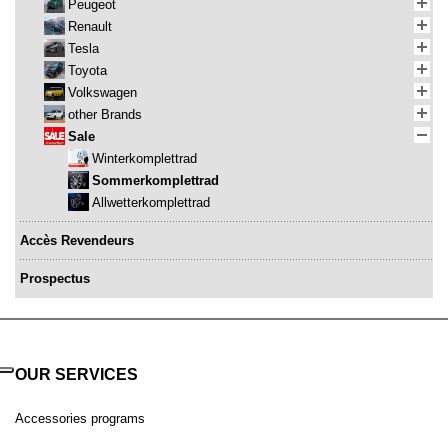
Peugeot
Renault
Tesla
Toyota
Volkswagen
other Brands
Sale
Winterkomplettrad
Sommerkomplettrad
Allwetterkomplettrad
Accès Revendeurs
Prospectus
OUR SERVICES
Accessories programs