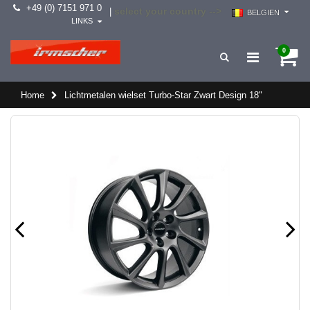
+49 (0) 7151 971 0
select your country -->
|
BELGIEN
LINKS
0
Home
Lichtmetalen wielset Turbo-Star Zwart Design 18"