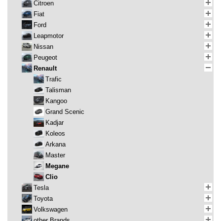
Citroen
Fiat
Ford
Leapmotor
Nissan
Peugeot
Renault
Trafic
Talisman
Kangoo
Grand Scenic
Kadjar
Koleos
Arkana
Master
Megane
Clio
Tesla
Toyota
Volkswagen
other Brands