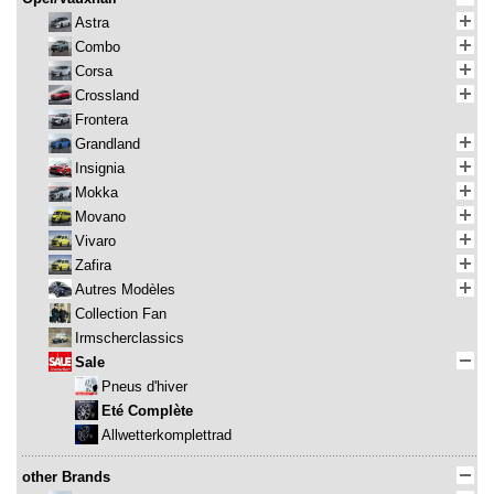
Astra
Combo
Corsa
Crossland
Frontera
Grandland
Insignia
Mokka
Movano
Vivaro
Zafira
Autres Modèles
Collection Fan
Irmscherclassics
Sale
Pneus d'hiver
Eté Complète
Allwetterkomplettrad
other Brands