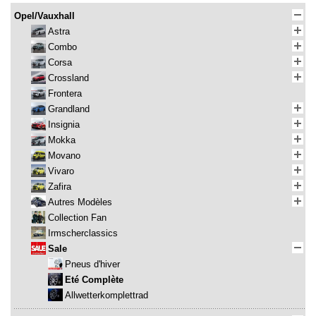
Opel/Vauxhall
Astra
Combo
Corsa
Crossland
Frontera
Grandland
Insignia
Mokka
Movano
Vivaro
Zafira
Autres Modèles
Collection Fan
Irmscherclassics
Sale
Pneus d'hiver
Eté Complète
Allwetterkomplettrad