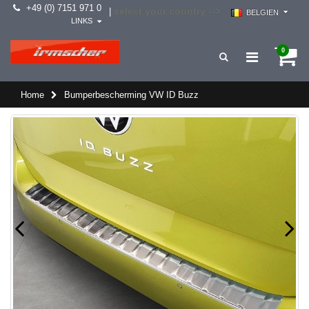
+49 (0) 7151 971 0
select your country -->
|
BELGIEN
LINKS
0
Home
Bumperbescherming VW ID Buzz