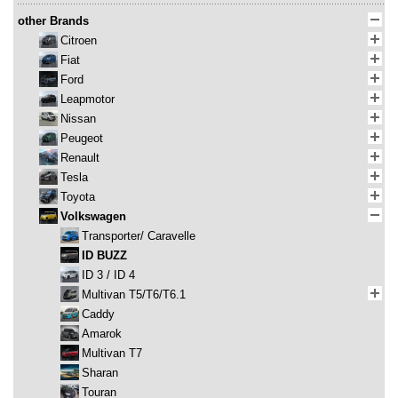
other Brands
Citroen
Fiat
Ford
Leapmotor
Nissan
Peugeot
Renault
Tesla
Toyota
Volkswagen
Transporter/ Caravelle
ID BUZZ
ID 3 / ID 4
Multivan T5/T6/T6.1
Caddy
Amarok
Multivan T7
Sharan
Touran