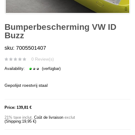
Bumperbescherming VW ID
Buzz
sku: 7005501407
0 Review(s)
Availability:
(verfügbar)
Gepolijst roestvrij staal
Price:
139,81 €
21% taxe inclut
,
Coût de livraison
exclut
(Shipping:
19,95 €
)