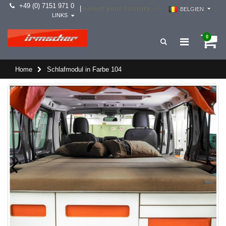
+49 (0) 7151 971 0
select your country -->
|
BELGIEN
LINKS
0
Home
Schlafmodul in Farbe 104