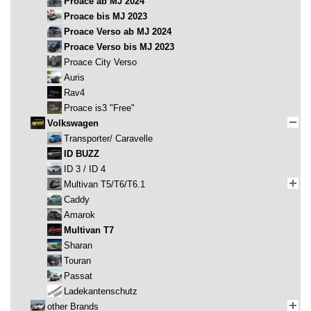
Proace ab MJ 2024
Proace bis MJ 2023
Proace Verso ab MJ 2024
Proace Verso bis MJ 2023
Proace City Verso
Auris
Rav4
Proace is3 "Free"
Volkswagen
Transporter/ Caravelle
ID BUZZ
ID 3 / ID 4
Multivan T5/T6/T6.1
Caddy
Amarok
Multivan T7
Sharan
Touran
Passat
Ladekantenschutz
other Brands