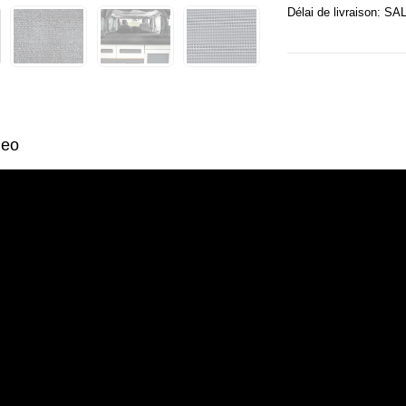
Délai de livraison
deo