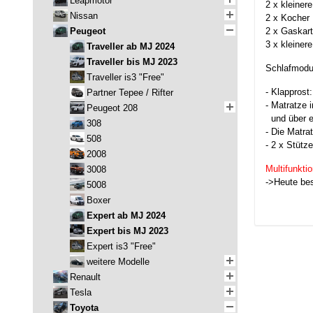
Leapmotor
2 x kleiner
Nissan
2 x Kocher
Peugeot
2 x Gaskar
3 x kleiner
Traveller ab MJ 2024
Traveller bis MJ 2023
Schlafmodu
Traveller is3 "Free"
- Klappros
Partner Tepee / Rifter
- Matratze 
Peugeot 208
und über ei
308
- Die Matra
508
- 2 x Stütz
2008
Multifunkti
3008
->Heute bes
5008
Boxer
Expert ab MJ 2024
Expert bis MJ 2023
Expert is3 "Free"
weitere Modelle
Renault
Tesla
Toyota