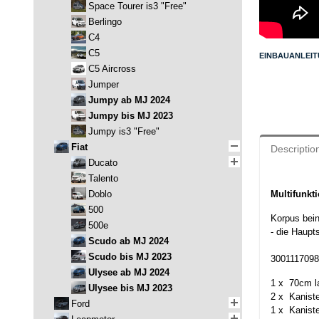
Space Tourer is3 "Free"
Berlingo
C4
C5
EINBAUANLEIT
C5 Aircross
Jumper
Jumpy ab MJ 2024
Jumpy bis MJ 2023
Jumpy is3 "Free"
Fiat
Descriptio
Ducato
Talento
Doblo
Multifunkt
500
Korpus bein
500e
- die Haup
Scudo ab MJ 2024
Scudo bis MJ 2023
3001117098
Ulysee ab MJ 2024
1 x 70cm l
Ulysee bis MJ 2023
2 x Kaniste
Ford
1 x Kaniste