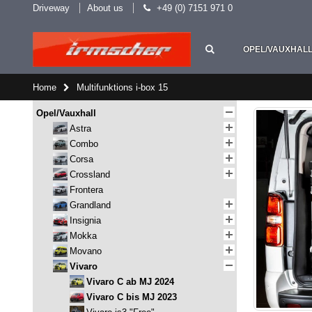
Driveway
About us
+49 (0) 7151 971 0
OPEL/VAUXHAL
Home
Multifunktions i-box 15
Opel/Vauxhall
Astra
Combo
Corsa
Crossland
Frontera
Grandland
Insignia
Mokka
Movano
Vivaro
Vivaro C ab MJ 2024
Vivaro C bis MJ 2023