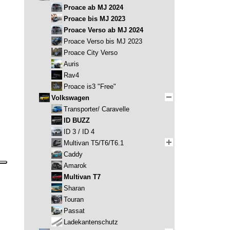
Proace ab MJ 2024
Proace bis MJ 2023
Proace Verso ab MJ 2024
Proace Verso bis MJ 2023
Proace City Verso
Auris
Rav4
Proace is3 "Free"
Volkswagen
Transporter/ Caravelle
ID BUZZ
ID 3 / ID 4
Multivan T5/T6/T6.1
Caddy
Amarok
Multivan T7
Sharan
Touran
Passat
Ladekantenschutz