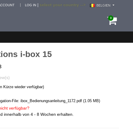
select your country -->
|
ACCOUNT
LOG IN
BELGIEN
0
tions i-box 15
3
ew(s)
in Kürze wieder verfügbar)
ation-File:
ibox_Bedienungsanleitung_1172.pdf
(1.05 MB)
nicht verfügbar?
d innerhalb von 4 - 8 Wochen erhalten.