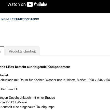
UNG MULTIFUNKTIONS I-BOX
n
Produktsicherheit
ions i-Box besteht aus folgende Komponenten:
haltet:
tschublade mit Raum für Kocher, Wasser und Kühlbox, Maße: 1090 x 544 x 
 Kochmodul:
angen Duschschlauch mit einer Brause
r je für 12 l Wasser
r enthält eine eingebaute Tauchpumpe