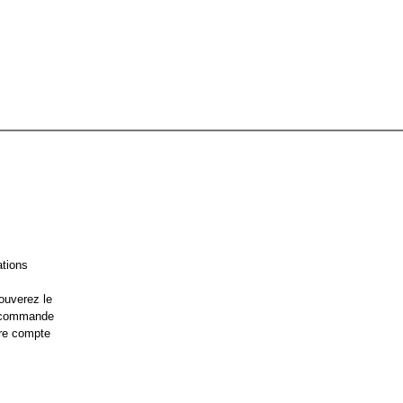
ations
ouverez le
e commande
re compte