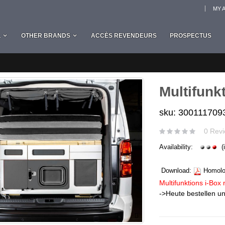
MY 
L
OTHER BRANDS
ACCÈS REVENDEURS
PROSPECTUS
Multifunk
sku: 300111709
0 Revi
Availability:
(
Download:
Homolog
Multifunktions i-Box 
->Heute bestellen un