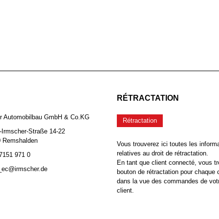
RÉTRACTATION
er Automobilbau GmbH & Co.KG
Rétractation
-Irmscher-Straße 14-22
0 Remshalden
Vous trouverez ici toutes les inform
relatives au droit de rétractation.
 7151 971 0
En tant que client connecté, vous tr
b_ec@irmscher.de
bouton de rétractation pour chaqu
dans la vue des commandes de vot
client.