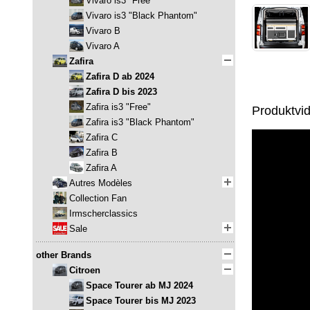
Vivaro is3 "Free"
Vivaro is3 "Black Phantom"
Vivaro B
Vivaro A
Zafira
Zafira D ab 2024
Zafira D bis 2023
Zafira is3 "Free"
Produktvi
Zafira is3 "Black Phantom"
Zafira C
Zafira B
Zafira A
Autres Modèles
Collection Fan
Irmscherclassics
Sale
other Brands
Citroen
Space Tourer ab MJ 2024
Space Tourer bis MJ 2023