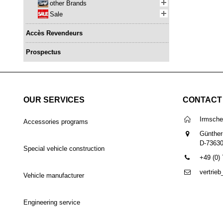
other Brands
Sale
Accès Revendeurs
Prospectus
OUR SERVICES
CONTACT
Irmsch
Accessories programs
Günther
D-7363
Special vehicle construction
+49 (0)
vertrie
Vehicle manufacturer
Engineering service