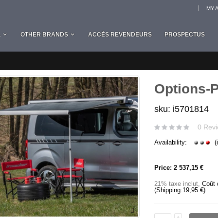
MY 
L
OTHER BRANDS
ACCÈS REVENDEURS
PROSPECTUS
Options-P
sku: i5701814
0 Revi
Availability:
(
Price:
2 537,15 €
21% taxe inclut
,
Coût 
(Shipping:
19,95 €
)