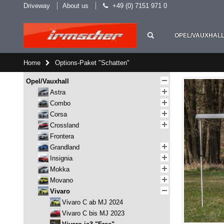
Driveway
About us
+49 (0) 7151 971 0
OPEL/VAUXHAL
Home
Options-Paket "Schatten"
Opel/Vauxhall
Astra
Combo
Corsa
Crossland
Frontera
Grandland
Insignia
Mokka
Movano
Vivaro
Vivaro C ab MJ 2024
Vivaro C bis MJ 2023