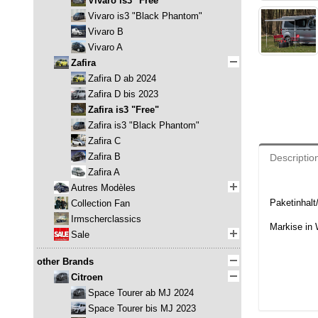
Vivaro is3 "Free"
Vivaro is3 "Black Phantom"
Vivaro B
Vivaro A
Zafira
Zafira D ab 2024
Zafira D bis 2023
Zafira is3 "Free"
Zafira is3 "Black Phantom"
Zafira C
Zafira B
Descriptio
Zafira A
Autres Modèles
Paketinhal
Collection Fan
Irmscherclassics
Markise in 
Sale
other Brands
Citroen
Space Tourer ab MJ 2024
Space Tourer bis MJ 2023