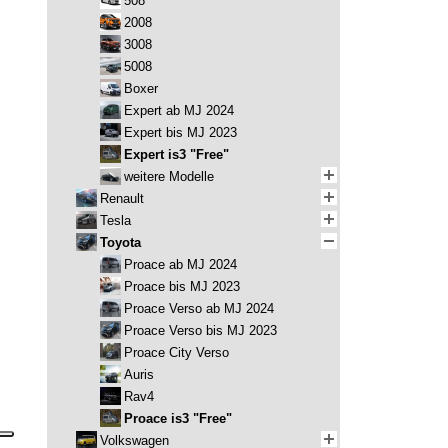
508
2008
3008
5008
Boxer
Expert ab MJ 2024
Expert bis MJ 2023
Expert is3 "Free"
weitere Modelle
Renault
Tesla
Toyota
Proace ab MJ 2024
Proace bis MJ 2023
Proace Verso ab MJ 2024
Proace Verso bis MJ 2023
Proace City Verso
Auris
Rav4
Proace is3 "Free"
Volkswagen