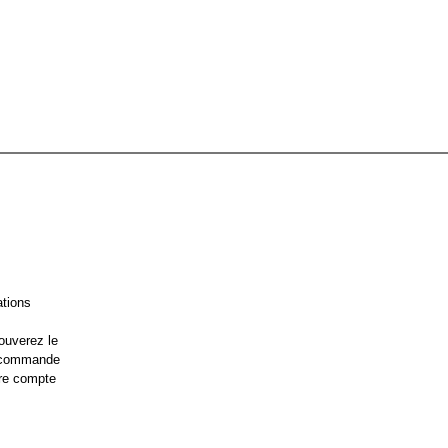
ations
ouverez le
e commande
re compte