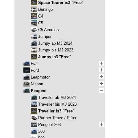
Space Tourer is3 "Free"
Berlingo
C4
C5
C5 Aircross
Jumper
Jumpy ab MJ 2024
Jumpy bis MJ 2023
Jumpy is3 "Free"
Fiat
Ford
Leapmotor
Nissan
Peugeot
Traveller ab MJ 2024
Traveller bis MJ 2023
Traveller is3 "Free"
Partner Tepee / Rifter
Peugeot 208
308