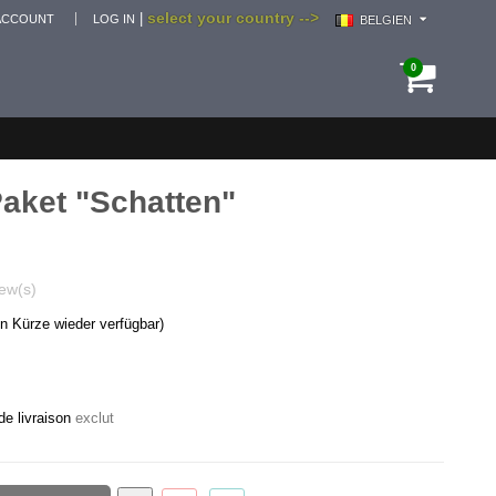
select your country -->
|
ACCOUNT
LOG IN
BELGIEN
0
aket "Schatten"
ew(s)
in Kürze wieder verfügbar)
de livraison
exclut