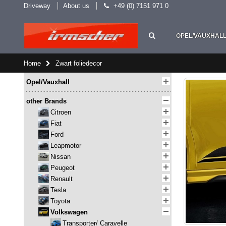
Driveway
About us
+49 (0) 7151 971 0
OPEL/VAUXHAL
Home
Zwart foliedecor
Opel/Vauxhall
other Brands
Citroen
Fiat
Ford
Leapmotor
Nissan
Peugeot
Renault
Tesla
Toyota
Volkswagen
Transporter/ Caravelle