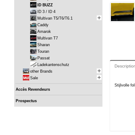
ID BUZZ
ID 3 / ID 4
Multivan T5/T6/T6.1
Caddy
Amarok
Multivan T7
Sharan
Touran
Passat
Ladekantenschutz
Descriptio
other Brands
Sale
Stijlvolle f
Accès Revendeurs
Prospectus