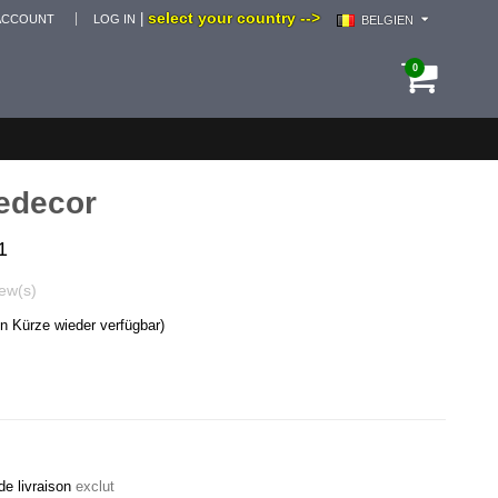
select your country -->
|
ACCOUNT
LOG IN
BELGIEN
0
iedecor
1
ew(s)
in Kürze wieder verfügbar)
de livraison
exclut