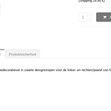
(Shipping:
19,95 €
)
n
Produktsicherheit
oliedecoratieset in zwarte designstrepen voor de linker- en rechterzijwand van 