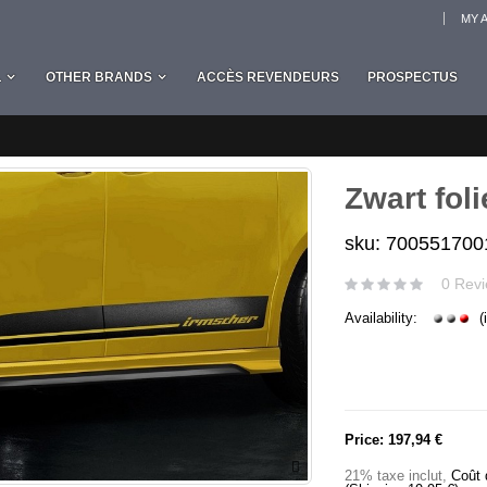
MY 
L
OTHER BRANDS
ACCÈS REVENDEURS
PROSPECTUS
Zwart fol
sku: 700551700
0 Revi
Availability:
(
Price:
197,94 €
21% taxe inclut
,
Coût 