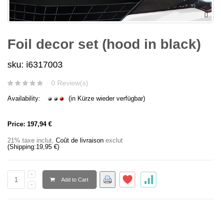
Foil decor set (hood in black)
sku: i6317003
0 Review(s)
Availability:
(in Kürze wieder verfügbar)
Price:
197,94 €
21% taxe inclut
,
Coût de livraison
exclut
(Shipping:
19,95 €
)
Add to Cart