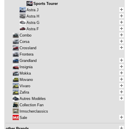
Sports Tourer
Astra J
Astra H
Astra G
Astra F
Combo
Corsa
Crossland
Frontera
Grandland
Insignia
Mokka
Movano
Vivaro
Zafira
Autres Modèles
Collection Fan
Irmscherclassics
Sale
other Brands