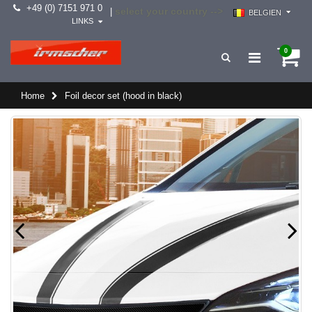
+49 (0) 7151 971 0
select your country -->
|
BELGIEN
LINKS
0
Home
Foil decor set (hood in black)