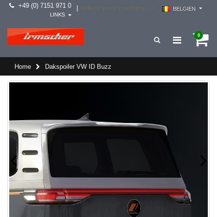
+49 (0) 7151 971 0
select your country -->
|
BELGIEN
LINKS
0
Home
Dakspoiler VW ID Buzz