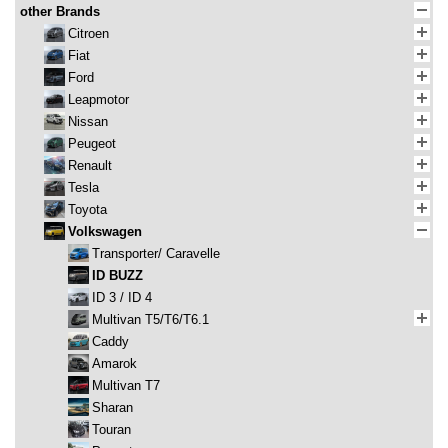
other Brands
Citroen
Fiat
Ford
Leapmotor
Nissan
Peugeot
Renault
Tesla
Toyota
Volkswagen
Transporter/ Caravelle
ID BUZZ
ID 3 / ID 4
Multivan T5/T6/T6.1
Caddy
Amarok
Multivan T7
Sharan
Touran