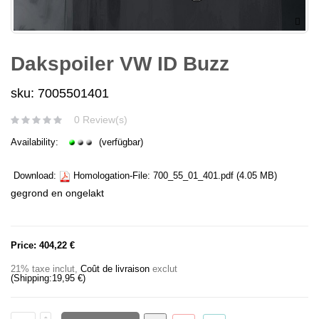
Dakspoiler VW ID Buzz
sku: 7005501401
0 Review(s)
Availability:
(verfügbar)
Download:
Homologation-File:
700_55_01_401.pdf
(4.05 MB)
gegrond en ongelakt
Price:
404,22 €
21% taxe inclut
,
Coût de livraison
exclut
(Shipping:
19,95 €
)