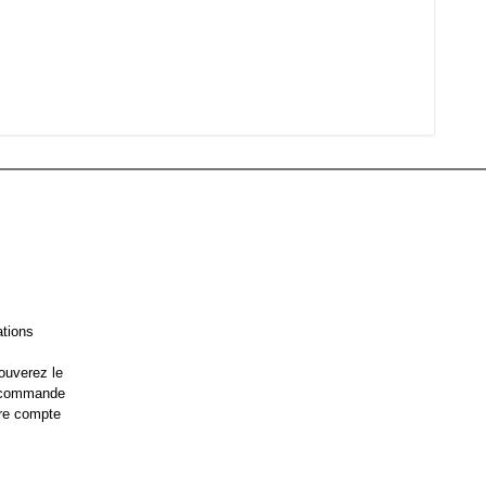
ations
ouverez le
e commande
re compte