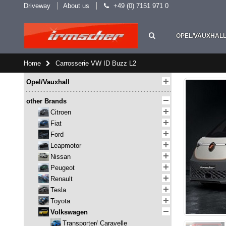
Driveway
About us
+49 (0) 7151 971 0
OPEL/VAUXHAL
Home
Carrosserie VW ID Buzz L2
Opel/Vauxhall
other Brands
Citroen
Fiat
Ford
Leapmotor
Nissan
Peugeot
Renault
Tesla
Toyota
Volkswagen
Transporter/ Caravelle