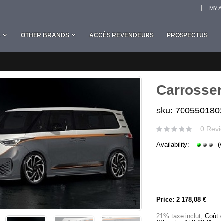
MY 
L
OTHER BRANDS
ACCÈS REVENDEURS
PROSPECTUS
Carrosser
sku: 700550180
0 Revi
Availability:
(
Price:
2 178,08 €
21% taxe inclut
,
Coût 