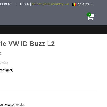
select your country -->
|
ACCOUNT
LOG IN
BELGIEN
0
ie VW ID Buzz L2
2
ew(s)
verfügbar)
de livraison
exclut