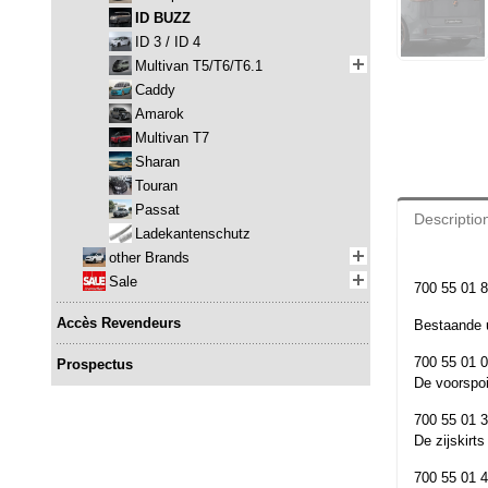
ID BUZZ
ID 3 / ID 4
Multivan T5/T6/T6.1
Caddy
Amarok
Multivan T7
Sharan
Touran
Passat
Descriptio
Ladekantenschutz
other Brands
Sale
700 55 01 8
Accès Revendeurs
Bestaande u
700 55 01 0
Prospectus
De voorspoi
700 55 01 3
De zijskirt
700 55 01 4