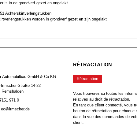
er is in de grondverf gezet en ongelakt
51 Achterskirtverlengstukken
irtverlengstukken worden in grondverf gezet en zijn ongelakt
RÉTRACTATION
er Automobilbau GmbH & Co.KG
Rétractation
-Irmscher-Straße 14-22
0 Remshalden
Vous trouverez ici toutes les inform
relatives au droit de rétractation.
 7151 971 0
En tant que client connecté, vous tr
b_ec@irmscher.de
bouton de rétractation pour chaqu
dans la vue des commandes de vot
client.