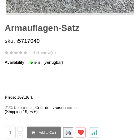
Armauflagen-Satz
sku: i5717040
0 Review(s)
Availability:
(verfügbar)
Price:
367,36 €
21% taxe inclut
,
Coût de livraison
exclut
(Shipping:
19,95 €
)
Add to Cart