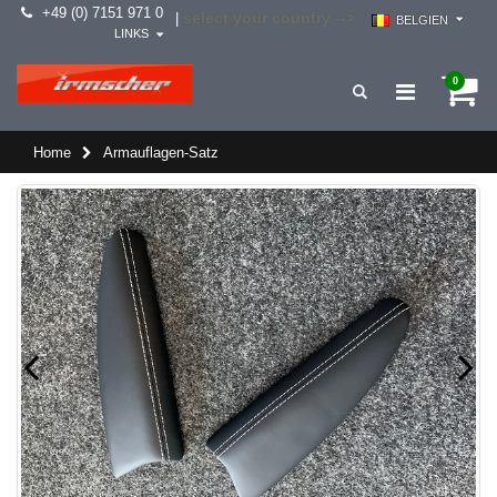
+49 (0) 7151 971 0
select your country -->
|
BELGIEN
LINKS
0
Home
Armauflagen-Satz