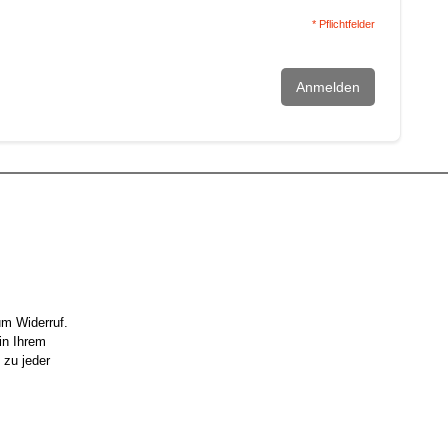
* Pflichtfelder
Anmelden
um Widerruf.
in Ihrem
 zu jeder