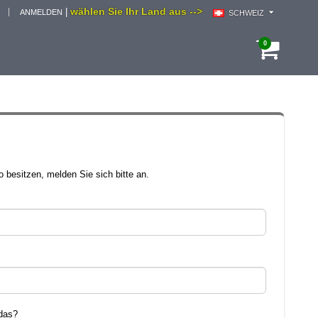
wählen Sie Ihr Land aus -->
|
ANMELDEN
SCHWEIZ
0
 besitzen, melden Sie sich bitte an.
das?