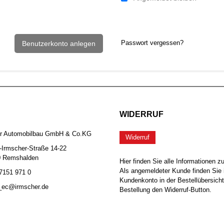
Passwort vergessen?
Benutzerkonto anlegen
WIDERRUF
er Automobilbau GmbH & Co.KG
Widerruf
-Irmscher-Straße 14-22
0 Remshalden
Hier finden Sie alle Informationen z
Als angemeldeter Kunde finden Sie 
 7151 971 0
Kundenkonto in der Bestellübersicht
b_ec@irmscher.de
Bestellung den Widerruf-Button.